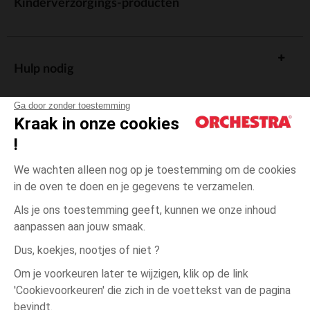
Kinderverzorgings-producten
Hulp nodig
Ga door zonder toestemming
Kraak in onze cookies
!
De cadeaukaart
We wachten alleen nog op je toestemming om de cookies
in de oven te doen en je gegevens te verzamelen.
Als je ons toestemming geeft, kunnen we onze inhoud
aanpassen aan jouw smaak.
Algemene verkoopsvoorwaarden
Dus, koekjes, nootjes of niet ?
Wettelijke bepalingen
*Commerciële aanbiedingen
Om je voorkeuren later te wijzigen, klik op de link
Persoonsgegevens
'Cookievoorkeuren' die zich in de voettekst van de pagina
Blauw
Blauw
1
Cookies beheren
bevindt.