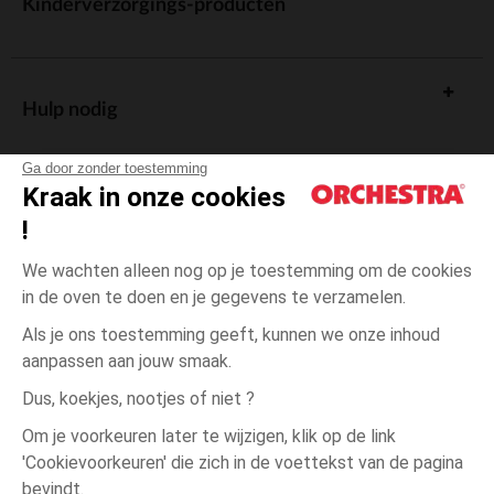
Kinderverzorgings-producten
Hulp nodig
Ga door zonder toestemming
Kraak in onze cookies
!
De cadeaukaart
We wachten alleen nog op je toestemming om de cookies
in de oven te doen en je gegevens te verzamelen.
Als je ons toestemming geeft, kunnen we onze inhoud
aanpassen aan jouw smaak.
Algemene verkoopsvoorwaarden
Dus, koekjes, nootjes of niet ?
Wettelijke bepalingen
*Commerciële aanbiedingen
Om je voorkeuren later te wijzigen, klik op de link
Persoonsgegevens
'Cookievoorkeuren' die zich in de voettekst van de pagina
één
Oranje
Oranje
maat
Cookies beheren
bevindt.