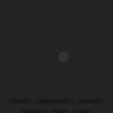
Geboorte
Toekomstige mama
Baby meisje
Baby jongen
Meisje
Jongen