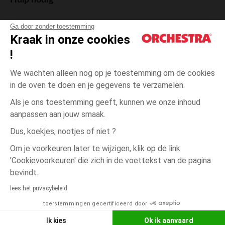
Hulp nodig
Ga door zonder toestemming
Kraak in onze cookies
!
De cadeaukaart
We wachten alleen nog op je toestemming om de cookies
in de oven te doen en je gegevens te verzamelen.
Als je ons toestemming geeft, kunnen we onze inhoud
aanpassen aan jouw smaak.
Algemene verkoopsvoorwaarden
Dus, koekjes, nootjes of niet ?
Wettelijke bepalingen
*Commerciële aanbiedingen
Om je voorkeuren later te wijzigen, klik op de link
Persoonsgegevens
'Cookievoorkeuren' die zich in de voettekst van de pagina
Cookies beheren
bevindt.
één
Beige
Beige
maat
Toegankelijkheid: niet conform
lees het privacybeleid
Orchestra houdt zich aan de deontologische code van de Franse Federatie
toerstemmingen gecertificeerd door
NEEM CONTACT OP MET MIJN
van de elektronische handel en de verkoop op afstand (FEVAD) en aan het
systeem voor bemiddeling op het gebied van de elektronische handel.
WINKEL
Ik kies
Ok ik aanvaard