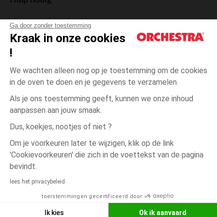
Hulp nodig
Ga door zonder toestemming
Kraak in onze cookies
!
De cadeaukaart
We wachten alleen nog op je toestemming om de cookies
in de oven te doen en je gegevens te verzamelen.
Als je ons toestemming geeft, kunnen we onze inhoud
aanpassen aan jouw smaak.
Algemene verkoopsvoorwaarden
Dus, koekjes, nootjes of niet ?
Wettelijke bepalingen
*Commerciële aanbiedingen
Om je voorkeuren later te wijzigen, klik op de link
Persoonsgegevens
'Cookievoorkeuren' die zich in de voettekst van de pagina
Cookies beheren
bevindt.
één
Bruin
Bruin
maat
Toegankelijkheid: niet conform
lees het privacybeleid
Orchestra houdt zich aan de deontologische code van de Franse Federatie
toerstemmingen gecertificeerd door
NEEM CONTACT OP MET MIJN
van de elektronische handel en de verkoop op afstand (FEVAD) en aan het
systeem voor bemiddeling op het gebied van de elektronische handel.
WINKEL
Ik kies
Ok ik aanvaard