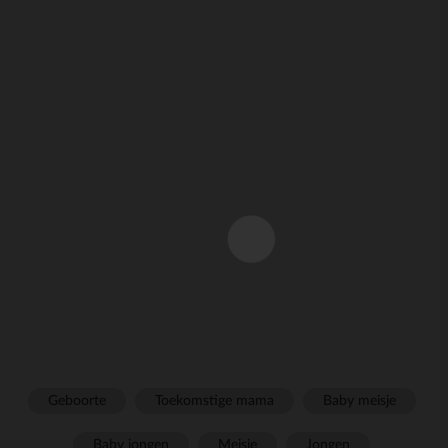
Geboorte
Toekomstige mama
Baby meisje
Baby jongen
Meisje
Jongen