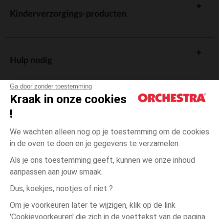
Kinderverzorgings-producten
Hulp nodig
Ga door zonder toestemming
Kraak in onze cookies
!
De cadeaukaart
We wachten alleen nog op je toestemming om de cookies
in de oven te doen en je gegevens te verzamelen.
Als je ons toestemming geeft, kunnen we onze inhoud
aanpassen aan jouw smaak.
Algemene verkoopsvoorwaarden
Dus, koekjes, nootjes of niet ?
Wettelijke bepalingen
*Commerciële aanbiedingen
Om je voorkeuren later te wijzigen, klik op de link
Persoonsgegevens
'Cookievoorkeuren' die zich in de voettekst van de pagina
één