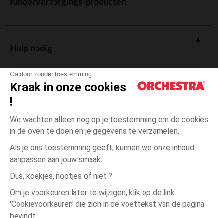
Kinderverzorgings-producten
Hulp nodig
Ga door zonder toestemming
Kraak in onze cookies
!
De cadeaukaart
We wachten alleen nog op je toestemming om de cookies
in de oven te doen en je gegevens te verzamelen.
Als je ons toestemming geeft, kunnen we onze inhoud
aanpassen aan jouw smaak.
Algemene verkoopsvoorwaarden
Dus, koekjes, nootjes of niet ?
Wettelijke bepalingen
*Commerciële aanbiedingen
Om je voorkeuren later te wijzigen, klik op de link
Persoonsgegevens
'Cookievoorkeuren' die zich in de voettekst van de pagina
één
Meerkleurig
Meerkleurig
maat
Cookies beheren
bevindt.