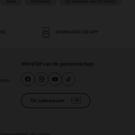
Slaap
Prémaman
De adviezen van Orchestra
KEL
DOWNLOAD DE APP
Word lid van de gemeenschap
estra-
De cadeaukaart
n
Toegankelijkheid: niet conform