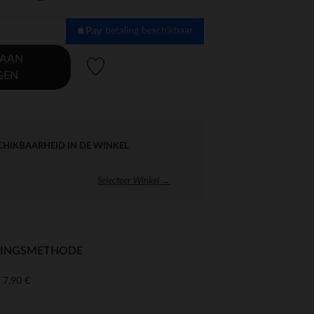
betaling beschikbaar
 AAN
Verlanglijstje.
GEN
CHIKBAARHEID IN DE WINKEL
Selecteer Winkel →
RINGSMETHODE
7,90 €