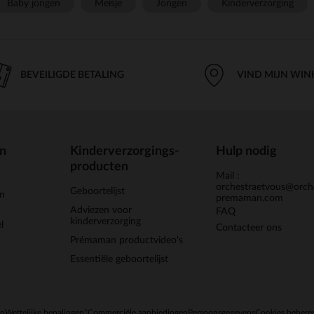
Baby jongen
Meisje
Jongen
Kinderverzorging
BEVEILIGDE BETALING
VIND MIJN WIN
en
Kinderverzorgings-
Hulp nodig
producten
Mail :
orchestraetvous@orch
Geboortelijst
jn
premaman.com
Adviezen voor
FAQ
kinderverzorging
l
Contacteer ons
Prémaman productvideo's
Essentiële geboortelijst
en
Wettelijke bepalingen
*Commerciële aanbiedingen
Persoonsgegevens
Cookies behere