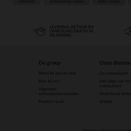
Geboorte
Toekomstige mama
Baby meisje
LEVERING, RETOUR EN
OMRUILING GRATIS IN
DE WINKEL
De groep
Onze dienst
Word lid van de club
De cadeaukaart
Kom bij ons
Het saldo van mi
cadeaukaart
Algemene
verkoopsvoorwaarden
Onderhoud textie
Product recall
Winkel
Algemene verkoopsvoorwaard