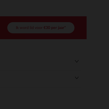
Ik word lid voor
€30 per jaar*
r wens aan te passen en te beheren, en zorgt ervoor dat aan de