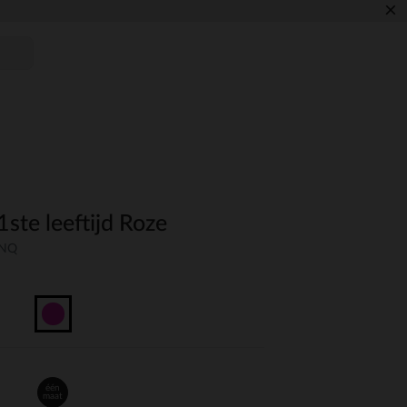
×
1ste leeftijd Roze
UNQ
één
maat