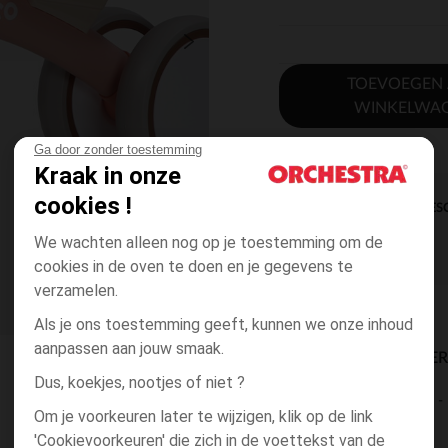
TOEVOEGEN
WINKELWA
Ga door zonder toestemming
Kraak in onze
cookies !
DIRECTE BES
We wachten alleen nog op je toestemming om de
cookies in de oven te doen en je gegevens te
verzamelen.
Als je ons toestemming geeft, kunnen we onze inhoud
aanpassen aan jouw smaak.
BESCHIKBAARE LEVE
Dus, koekjes, nootjes of niet ?
levering aan huis
Om je voorkeuren later te wijzigen, klik op de link
2 tot 4 dagen
'Cookievoorkeuren' die zich in de voettekst van de