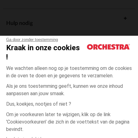
Hulp nodig
Ga door zonder toestemming
Kraak in onze cookies
!
De cadeaukaart
We wachten alleen nog op je toestemming om de cookies
in de oven te doen en je gegevens te verzamelen.
Als je ons toestemming geeft, kunnen we onze inhoud
aanpassen aan jouw smaak.
Algemene verkoopsvoorwaarden
Dus, koekjes, nootjes of niet ?
Wettelijke bepalingen
*Commerciële aanbiedingen
Om je voorkeuren later te wijzigen, klik op de link
Persoonsgegevens
'Cookievoorkeuren' die zich in de voettekst van de pagina
één
Bruin
Bruin
maat
Cookies beheren
bevindt.
Toegankelijkheid: niet conform