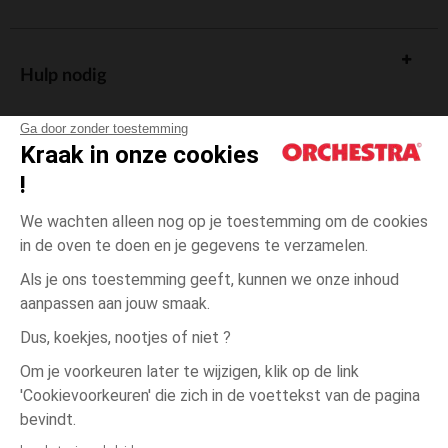
Hulp nodig
Ga door zonder toestemming
Kraak in onze cookies
!
De cadeaukaart
We wachten alleen nog op je toestemming om de cookies
in de oven te doen en je gegevens te verzamelen.
Als je ons toestemming geeft, kunnen we onze inhoud
aanpassen aan jouw smaak.
Algemene verkoopsvoorwaarden
Dus, koekjes, nootjes of niet ?
Wettelijke bepalingen
*Commerciële aanbiedingen
Om je voorkeuren later te wijzigen, klik op de link
Persoonsgegevens
'Cookievoorkeuren' die zich in de voettekst van de pagina
één
Wit
Wit
maat
Cookies beheren
bevindt.
Toegankelijkheid: niet conform