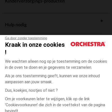
Kinderverzorgings-producten
Hulp nodig
Ga door zonder toestemming
Kraak in onze cookies
!
De cadeaukaart
We wachten alleen nog op je toestemming om de cookies
in de oven te doen en je gegevens te verzamelen.
Als je ons toestemming geeft, kunnen we onze inhoud
aanpassen aan jouw smaak.
Algemene verkoopsvoorwaarden
Dus, koekjes, nootjes of niet ?
Wettelijke bepalingen
*Commerciële aanbiedingen
Om je voorkeuren later te wijzigen, klik op de link
Persoonsgegevens
'Cookievoorkeuren' die zich in de voettekst van de pagina
één
Groen
Groen
maat
Cookies beheren
bevindt.