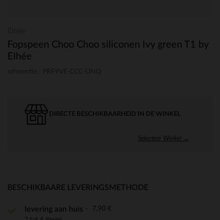
Élhée
Fopspeen Choo Choo siliconen Ivy green T1 by
Elhée
referentie : PRF9VE-CCC-UNQ
DIRECTE BESCHIKBAARHEID IN DE WINKEL
Selecteer Winkel →
BESCHIKBAARE LEVERINGSMETHODE
7,90 €
levering aan huis
2 tot 4 dagen