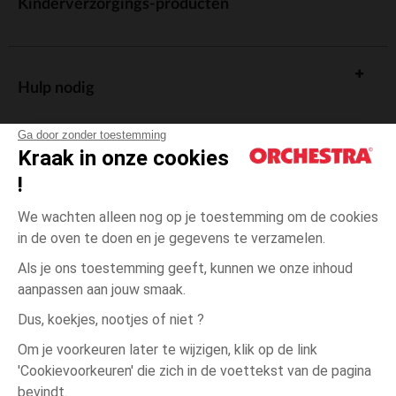
Kinderverzorgings-producten
Hulp nodig
Ga door zonder toestemming
Kraak in onze cookies
!
De cadeaukaart
We wachten alleen nog op je toestemming om de cookies
in de oven te doen en je gegevens te verzamelen.
Als je ons toestemming geeft, kunnen we onze inhoud
aanpassen aan jouw smaak.
Algemene verkoopsvoorwaarden
Dus, koekjes, nootjes of niet ?
Wettelijke bepalingen
*Commerciële aanbiedingen
Om je voorkeuren later te wijzigen, klik op de link
Persoonsgegevens
'Cookievoorkeuren' die zich in de voettekst van de pagina
één
Beige
Beige
maat
Cookies beheren
bevindt.