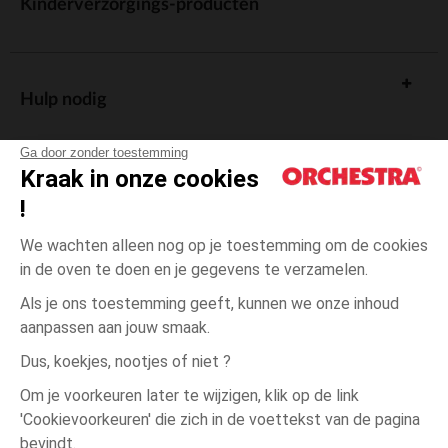
Kinderverzorgings-producten
Hulp nodig
Ga door zonder toestemming
Kraak in onze cookies
!
De cadeaukaart
We wachten alleen nog op je toestemming om de cookies
in de oven te doen en je gegevens te verzamelen.
Als je ons toestemming geeft, kunnen we onze inhoud
aanpassen aan jouw smaak.
Algemene verkoopsvoorwaarden
Dus, koekjes, nootjes of niet ?
Wettelijke bepalingen
*Commerciële aanbiedingen
Om je voorkeuren later te wijzigen, klik op de link
Persoonsgegevens
'Cookievoorkeuren' die zich in de voettekst van de pagina
één
Groen
Groen
maat
Cookies beheren
bevindt.