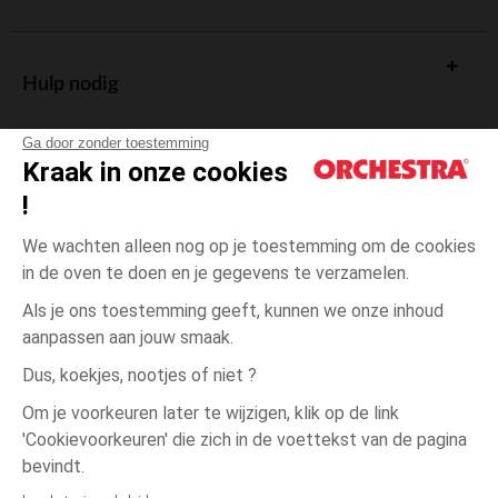
Hulp nodig
Ga door zonder toestemming
Kraak in onze cookies
!
De cadeaukaart
We wachten alleen nog op je toestemming om de cookies
in de oven te doen en je gegevens te verzamelen.
Als je ons toestemming geeft, kunnen we onze inhoud
aanpassen aan jouw smaak.
Algemene verkoopsvoorwaarden
Dus, koekjes, nootjes of niet ?
Wettelijke bepalingen
*Commerciële aanbiedingen
Om je voorkeuren later te wijzigen, klik op de link
Persoonsgegevens
'Cookievoorkeuren' die zich in de voettekst van de pagina
één
Wit
Wit
maat
Cookies beheren
bevindt.
Toegankelijkheid: niet conform