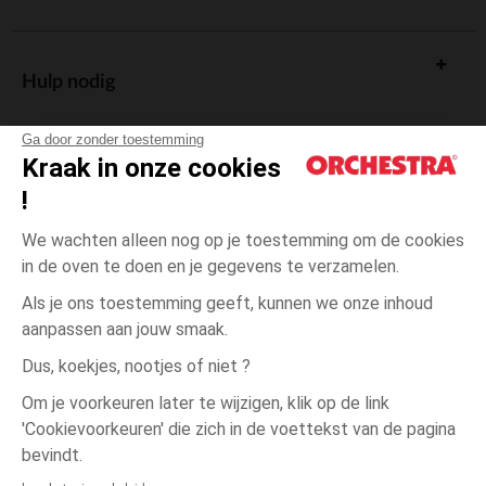
Hulp nodig
Ga door zonder toestemming
Kraak in onze cookies
!
De cadeaukaart
We wachten alleen nog op je toestemming om de cookies
in de oven te doen en je gegevens te verzamelen.
Als je ons toestemming geeft, kunnen we onze inhoud
aanpassen aan jouw smaak.
Algemene verkoopsvoorwaarden
Dus, koekjes, nootjes of niet ?
Wettelijke bepalingen
*Commerciële aanbiedingen
Om je voorkeuren later te wijzigen, klik op de link
Persoonsgegevens
'Cookievoorkeuren' die zich in de voettekst van de pagina
één
Wit
Wit
maat
Cookies beheren
bevindt.
Toegankelijkheid: niet conform