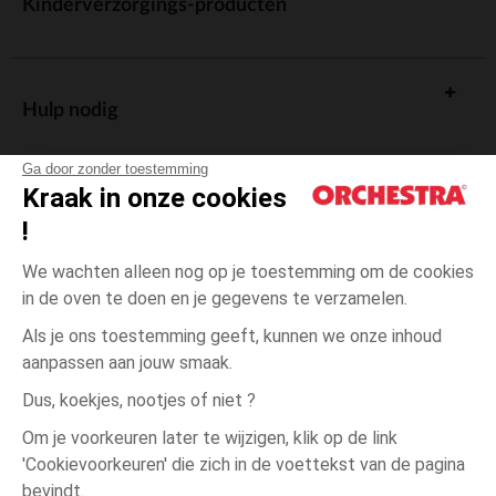
Kinderverzorgings-producten
Hulp nodig
Ga door zonder toestemming
Kraak in onze cookies
!
De cadeaukaart
We wachten alleen nog op je toestemming om de cookies
in de oven te doen en je gegevens te verzamelen.
Als je ons toestemming geeft, kunnen we onze inhoud
aanpassen aan jouw smaak.
Algemene verkoopsvoorwaarden
Dus, koekjes, nootjes of niet ?
Wettelijke bepalingen
*Commerciële aanbiedingen
Om je voorkeuren later te wijzigen, klik op de link
Persoonsgegevens
'Cookievoorkeuren' die zich in de voettekst van de pagina
één
Zwart
Zwart
maat
Cookies beheren
bevindt.