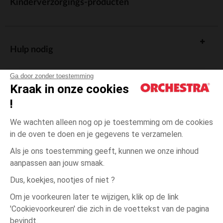
Kinderverzorgings-producten
Hulp nodig
Ga door zonder toestemming
Kraak in onze cookies
!
De cadeaukaart
We wachten alleen nog op je toestemming om de cookies
in de oven te doen en je gegevens te verzamelen.
Als je ons toestemming geeft, kunnen we onze inhoud
aanpassen aan jouw smaak.
Algemene verkoopsvoorwaarden
Dus, koekjes, nootjes of niet ?
Wettelijke bepalingen
*Commerciële aanbiedingen
Om je voorkeuren later te wijzigen, klik op de link
Persoonsgegevens
'Cookievoorkeuren' die zich in de voettekst van de pagina
één
Zwart
Zwart
maat
Cookies beheren
bevindt.