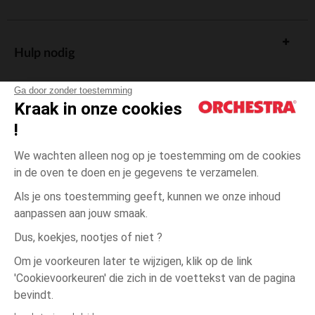
Hulp nodig
Ga door zonder toestemming
Kraak in onze cookies
!
De cadeaukaart
We wachten alleen nog op je toestemming om de cookies
in de oven te doen en je gegevens te verzamelen.
Als je ons toestemming geeft, kunnen we onze inhoud
aanpassen aan jouw smaak.
Algemene verkoopsvoorwaarden
Dus, koekjes, nootjes of niet ?
Wettelijke bepalingen
*Commerciële aanbiedingen
Om je voorkeuren later te wijzigen, klik op de link
Persoonsgegevens
'Cookievoorkeuren' die zich in de voettekst van de pagina
één
Wit
Wit
maat
Cookies beheren
bevindt.
Toegankelijkheid: niet conform