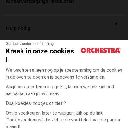
Kinderverzorgings-producten
Hulp nodig
Ga door zonder toestemming
Kraak in onze cookies
!
De cadeaukaart
We wachten alleen nog op je toestemming om de cookies
in de oven te doen en je gegevens te verzamelen.
Als je ons toestemming geeft, kunnen we onze inhoud
aanpassen aan jouw smaak.
Algemene verkoopsvoorwaarden
Dus, koekjes, nootjes of niet ?
Wettelijke bepalingen
*Commerciële aanbiedingen
Om je voorkeuren later te wijzigen, klik op de link
Persoonsgegevens
'Cookievoorkeuren' die zich in de voettekst van de pagina
één
Wit
Wit
maat
Cookies beheren
bevindt.