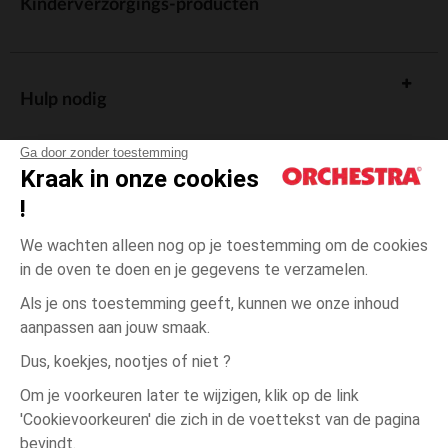
Kinderverzorgings-producten
Hulp nodig
Ga door zonder toestemming
Kraak in onze cookies
!
De cadeaukaart
We wachten alleen nog op je toestemming om de cookies
in de oven te doen en je gegevens te verzamelen.
Als je ons toestemming geeft, kunnen we onze inhoud
aanpassen aan jouw smaak.
Algemene verkoopsvoorwaarden
Dus, koekjes, nootjes of niet ?
Wettelijke bepalingen
*Commerciële aanbiedingen
Om je voorkeuren later te wijzigen, klik op de link
Persoonsgegevens
'Cookievoorkeuren' die zich in de voettekst van de pagina
Zwart
Zwart
100C
Cookies beheren
bevindt.