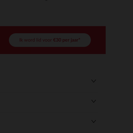
Ik word lid voor
€30 per jaar*
r wens aan te passen en te beheren, en zorgt ervoor dat aan de