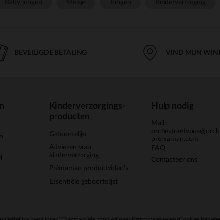
Baby jongen
Meisje
Jongen
Kinderverzorging
BEVEILIGDE BETALING
VIND MIJN WIN
en
Kinderverzorgings-
Hulp nodig
producten
Mail :
orchestraetvous@orch
Geboortelijst
jn
premaman.com
Adviezen voor
FAQ
kinderverzorging
l
Contacteer ons
Prémaman productvideo's
Essentiële geboortelijst
en
Wettelijke bepalingen
*Commerciële aanbiedingen
Persoonsgegevens
Cookies behere