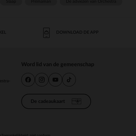
Slaap
Prémaman
De adviezen van Orchestra
KEL
DOWNLOAD DE APP
Word lid van de gemeenschap
estra-
De cadeaukaart
n
Toegankelijkheid: niet conform