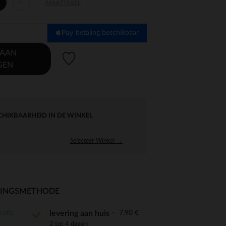
XL
MAATTABEL
betaling beschikbaar
 AAN
Verlanglijstje.
GEN
CHIKBAARHEID IN DE WINKEL
Selecteer Winkel →
RINGSMETHODE
ratis
7,90 €
levering aan huis
2 tot 4 dagen