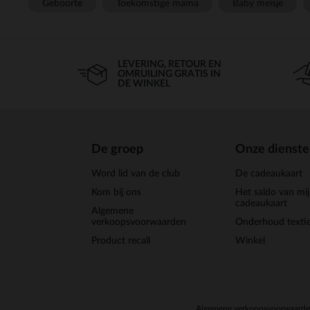
Geboorte
Toekomstige mama
Baby meisje
LEVERING, RETOUR EN
OMRUILING GRATIS IN
DE WINKEL
De groep
Onze dienst
Word lid van de club
De cadeaukaart
Kom bij ons
Het saldo van mi
cadeaukaart
Algemene
verkoopsvoorwaarden
Onderhoud textie
Product recall
Winkel
Algemene verkoopsvoorwaard