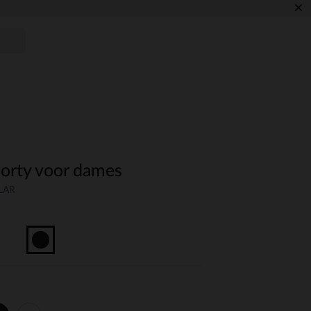
×
horty voor dames
-LAR