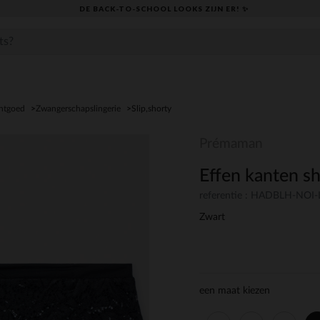
DE BACK-TO-SCHOOL LOOKS ZIJN ER! ✨
htgoed
Zwangerschapslingerie
Slip,shorty
Prémaman
Effen kanten s
referentie : HADBLH-NOI
Zwart
een maat kiezen