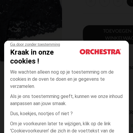
XS
S
M
L
TOEVOEGEN
WINKELWA
Ga door zonder toestemming
Kraak in onze
cookies !
DIRECTE BES
We wachten alleen nog op je toestemming om de
cookies in de oven te doen en je gegevens te
verzamelen.
Als je ons toestemming geeft, kunnen we onze inhoud
aanpassen aan jouw smaak.
BESCHIKBAARE LEVE
Dus, koekjes, nootjes of niet ?
Om je voorkeuren later te wijzigen, klik op de link
g
winkel levering
'Cookievoorkeuren' die zich in de voettekst van de
3 tot 10 dagen