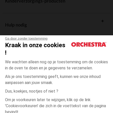
Kinderverzorgings-producten
Hulp nodig
Ga door zonder toestemming
Kraak in onze cookies
!
De cadeaukaart
We wachten alleen nog op je toestemming om de cookies
in de oven te doen en je gegevens te verzamelen.
Als je ons toestemming geeft, kunnen we onze inhoud
aanpassen aan jouw smaak.
Algemene verkoopsvoorwaarden
Dus, koekjes, nootjes of niet ?
Wettelijke bepalingen
*Commerciële aanbiedingen
Om je voorkeuren later te wijzigen, klik op de link
Persoonsgegevens
'Cookievoorkeuren' die zich in de voettekst van de pagina
Zwart
Zwart
4
Cookies beheren
bevindt.