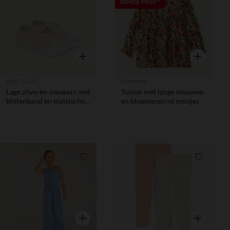
Verlanglijstje.
Verlanglij
RONDE PRIJS**
Snel overzicht
Snel overzic
SAXO BLUES
Orchestra
Lage zilveren sneakers met
Tuniek met lange mouwen
klittenband en elastische
en bloemenprint meisjes
veters meisjes
Verlanglijstje.
Verlanglij
Snel overzicht
Snel overzic