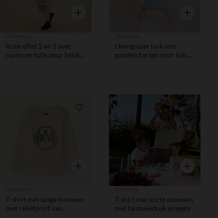
Snel overzicht
Snel overzic
Orchestra
Orchestra
Robe effet 2 en 1 avec
Overgooier jurk met
jupon en tulle pour bébé
gouden harten voor baby
fille
meisje
Verlanglijstje.
Verlanglij
Snel overzicht
Snel overzic
Orchestra
Orchestra
T-shirt met lange mouwen
T-shirt met korte mouwen
met reliëfprint van
met fantasiedruk jongens
Batman Warner jongens.