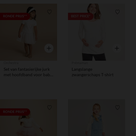
Verlanglijstje.
Verlanglij
RONDE PRIJS**
BEST PRICE*
Snel overzicht
Snel overzic
Orchestra
Prémaman
Set van fantasierijke jurk
Langslange
met hoofdband voor baby
zwangerschaps T-shirt
meisje
Verlanglijstje.
Verlanglij
RONDE PRIJS**