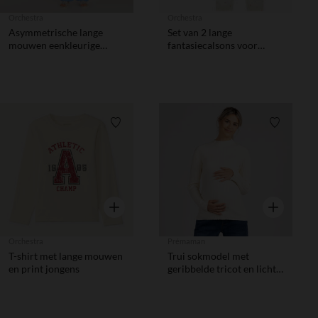
Orchestra
Orchestra
Asymmetrische lange
Set van 2 lange
mouwen eenkleurige
fantasiecalsons voor
jumpsuit voor meisje
meisjes
Verlanglijstje.
Verlanglij
Snel overzicht
Snel overzic
Orchestra
Prémaman
T-shirt met lange mouwen
Trui sokmodel met
en print jongens
geribbelde tricot en licht
opstaande kraag voor
dames