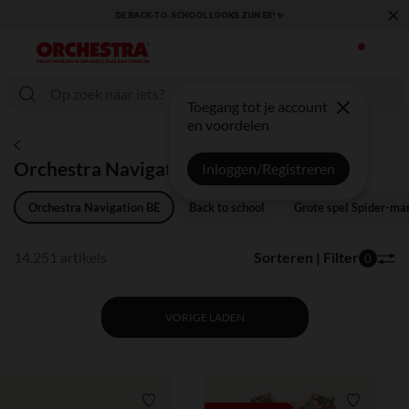
×
KLAAR VOOR DE TERUGKEER NAAR SCHOOL: ONTDEK ONZE ESSENTIALS ✏️🎒
Toegang tot je account
en voordelen
Orchestra Navigation BE
Inloggen/Registreren
Orchestra Navigation BE
Back to school
Grote spel Spider-ma
14.251 artikels
Sorteren | Filter
0
VORIGE LADEN