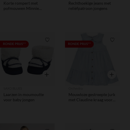
Korte rompert met
Rechthoekige jeans met
pofmouwen Minnie
reliëfpatroon jongens
Disney voor meisje baby
Verlanglijstje.
Verlanglij
RONDE PRIJS**
RONDE PRIJS**
Snel overzicht
Snel overzic
SAXO BLUES
Orchestra
Laarzen in moumoutte
Mouwloze gestreepte jurk
voor baby jongen
met Claudine kraag voor
meisjes