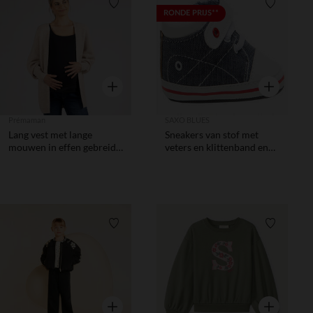
Verlanglijstje.
Verlanglij
RONDE PRIJS**
Snel overzicht
Snel overzic
Prémaman
SAXO BLUES
Lang vest met lange
Sneakers van stof met
mouwen in effen gebreide
veters en klittenband en
stof voor dames
voering in ruitpatroon
Verlanglijstje.
Verlanglij
Snel overzicht
Snel overzic