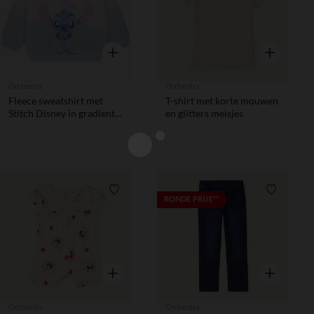
Snel overzicht
Snel overzic
Orchestra
Orchestra
Fleece sweatshirt met
T-shirt met korte mouwen
Stitch Disney in gradient
en glitters meisjes
effect meisjes
Verlanglijstje.
Verlanglij
RONDE PRIJS**
Snel overzicht
Snel overzic
Orchestra
Orchestra