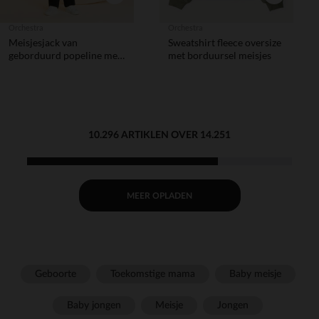
Orchestra
Orchestra
Meisjesjack van
Sweatshirt fleece oversize
geborduurd popeline met
met borduursel meisjes
bloemen
10.296 ARTIKLEN OVER 14.251
MEER OPLADEN
Geboorte
Toekomstige mama
Baby meisje
Baby jongen
Meisje
Jongen