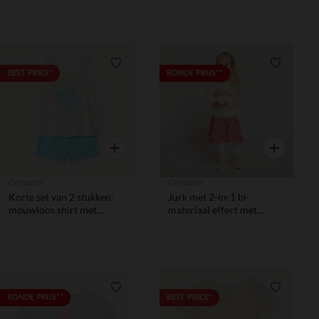
Verlanglijstje.
Verlanglij
BEST PRICE*
RONDE PRIJS**
Snel overzicht
Snel overzic
Orchestra
Orchestra
Korte set van 2 stukken:
Jurk met 2-in-1 bi-
mouwloos shirt met
materiaal effect met
ruffles + short voor
bloemenprint voor
babymeisjes.
babymeisje
Verlanglijstje.
Verlanglij
RONDE PRIJS**
BEST PRICE*