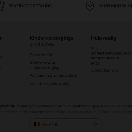
BEVEILIGDE BETALING
VIND MIJN WIN
en
Kinderverzorgings-
Hulp nodig
producten
Mail :
orchestraetvous@orch
Geboortelijst
jn
premaman.com
Adviezen voor
FAQ
kinderverzorging
l
Contacteer ons
Prémaman productvideo's
Essentiële geboortelijst
en
Wettelijke bepalingen
*Commerciële aanbiedingen
Persoonsgegevens
Cookies behere
deratie van de elektronische handel en de verkoop op afstand (FEVAD) en aan het sy
België - NL