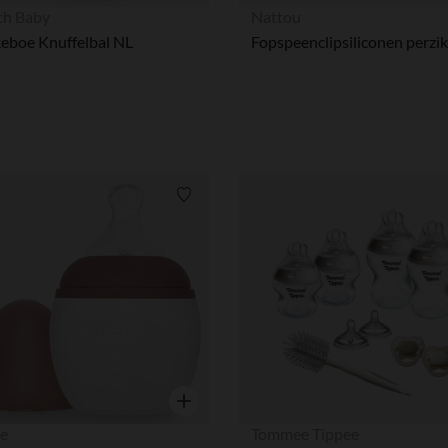
Snel overzicht
ch Baby
Nattou
eboe Knuffelbal NL
Fopspeenclipsiliconen perzik
Verlanglijstje.
Snel overzicht
ée
Tommee Tippee