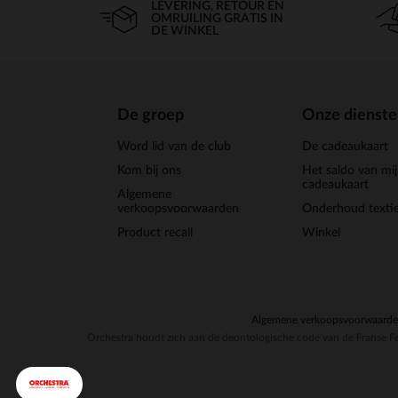
LEVERING, RETOUR EN
OMRUILING GRATIS IN
DE WINKEL
De groep
Onze dienst
Word lid van de club
De cadeaukaart
Kom bij ons
Het saldo van mi
cadeaukaart
Algemene
verkoopsvoorwaarden
Onderhoud textie
Product recall
Winkel
Algemene verkoopsvoorwaard
Orchestra houdt zich aan de deontologische code van de Franse Fe