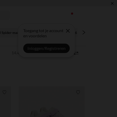
×
ENTIALS ✏️🎒
Toegang tot je account
l Spider-man
BABY'S MAAND
Baby 0-36 maanden
Kind 3-14 
en voordelen
Inloggen/Registreren
14.435 artikels
Sorteren | Filter
0
Verlanglijstje.
Verlanglijstje.