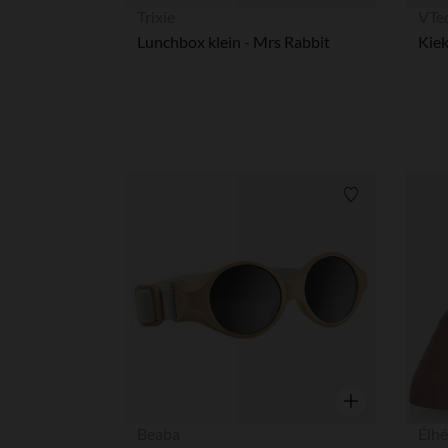
Snel overzicht
Trixie
VTe
Lunchbox klein - Mrs Rabbit
Kiek
Verlanglijstje.
Snel overzicht
Beaba
Élh