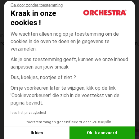
Ga door zonder toestemming
Kraak in onze
cookies !
Snel overzicht
We wachten alleen nog op je toestemming om de
mee Tippee
MEYCO
cookies in de oven te doen en je gegevens te
Biberon anti-colique Natural Start 260ml - Oiseau
verzamelen.
Als je ons toestemming geeft, kunnen we onze inhoud
aanpassen aan jouw smaak.
Dus, koekjes, nootjes of niet ?
Om je voorkeuren later te wijzigen, klik op de link
Verlanglijstje.
'Cookievoorkeuren' die zich in de voettekst van de
pagina bevindt.
lees het privacybeleid
toerstemmingen gecertificeerd door
Ik kies
Ok ik aanvaard