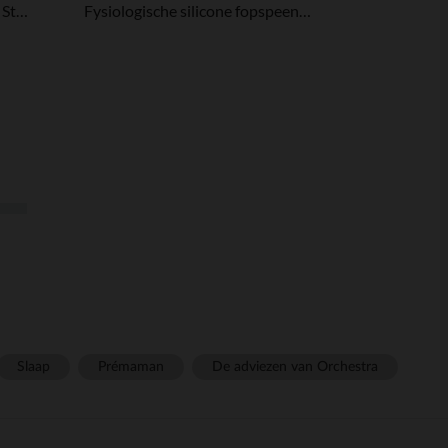
Coffret de naissance Natural Start - 0 à 6 mois
Fysiologische silicone fopspeen SX PRO Wonderland Vlinder 0-6M met beige decoratie
Slaap
Prémaman
De adviezen van Orchestra