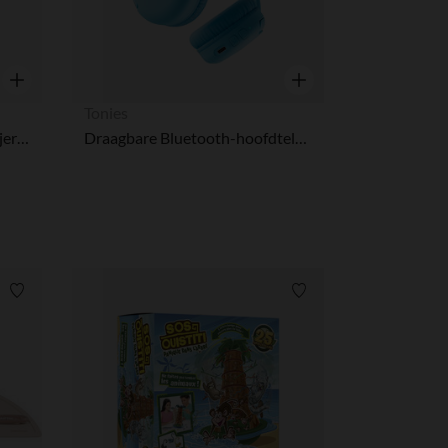
Snel overzicht
Snel overzicht
Tonies
Slaapzak met vaste mouwen jersey Bear - Multicolor - 90 cm
Draagbare Bluetooth-hoofdtelefoon in luchtblauw
Verlanglijstje.
Verlanglijstje.