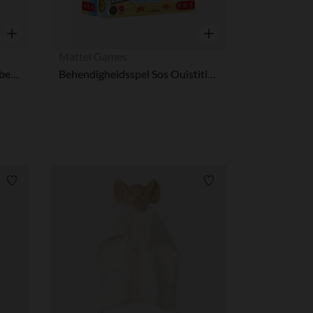
r wens aan te passen en te beheren, en zorgt ervoor dat aan de
Snel overzicht
Snel overzicht
Mattel Games
Maaltijdset siliconen nature beer 4-delig
Behendigheidsspel Sos Ouistiti van Mattel Games
Verlanglijstje.
Verlanglijstje.