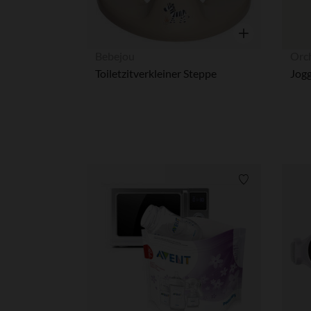
Snel overzicht
Bebejou
Orc
Toiletzitverkleiner Steppe
Verlanglijstje.