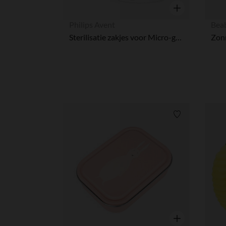
Snel overzicht
Philips Avent
Bea
Sterilisatie zakjes voor Micro-golven - 5 stuks
Verlanglijstje.