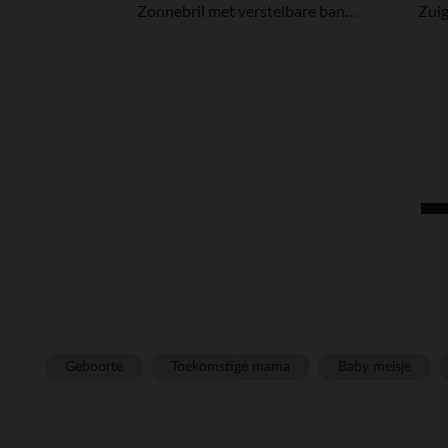
Zonnebril met verstelbare band 0-9M Oker
Geboorte
Toekomstige mama
Baby meisje