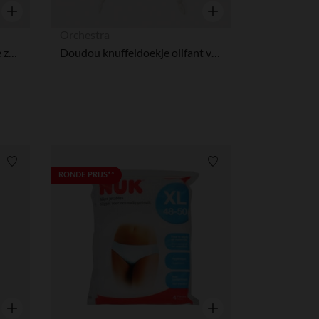
Snel overzicht
Snel overzicht
Orchestra
Joggingbroek met opgestikte zakken voor babyjongens
Doudou knuffeldoekje olifant voor baby
Verlanglijstje.
Verlanglijstje.
RONDE PRIJS**