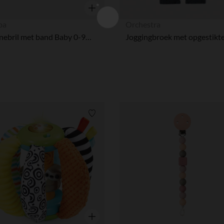
Snel overzicht
ba
Orchestra
Zonnebril met band Baby 0-9M Hart - Lila
Verlanglijstje.