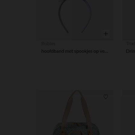
Snel overzicht
Rubies
Trix
hoofdband met spookjes op veer en zilverkleurige slinger
Drin
Verlanglijstje.