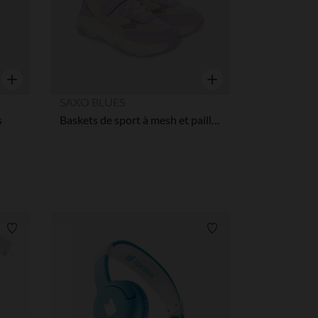
Snel overzicht
Snel overzicht
SAXO BLUES
s
Baskets de sport à mesh et paillettes fille
Verlanglijstje.
Verlanglijstje.