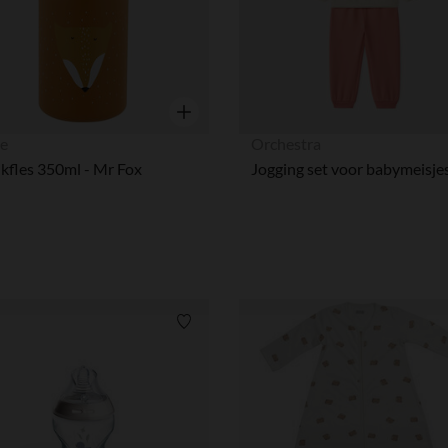
Snel overzicht
ie
Orchestra
kfles 350ml - Mr Fox
Jogging set voor babymeisje
Verlanglijstje.