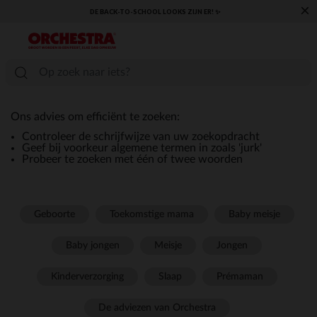
×
DE BACK-TO-SCHOOL LOOKS ZIJN ER! ✨
Ons advies om efficiënt te zoeken:
Controleer de schrijfwijze van uw zoekopdracht
Geef bij voorkeur algemene termen in zoals 'jurk'
Probeer te zoeken met één of twee woorden
Geboorte
Toekomstige mama
Baby meisje
Baby jongen
Meisje
Jongen
Kinderverzorging
Slaap
Prémaman
De adviezen van Orchestra