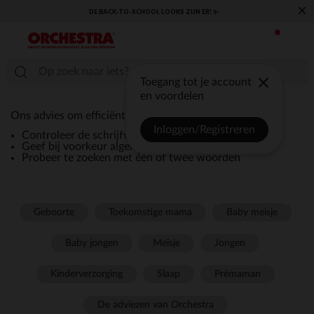
×
DE BACK-TO-SCHOOL LOOKS ZIJN ER! ✨
Toegang tot je account
en voordelen
Ons advies om efficiënt te zoeken:
Inloggen/Registreren
Controleer de schrijfwijze van uw zoekopdracht
Geef bij voorkeur algemene termen in zoals 'jurk'
Probeer te zoeken met één of twee woorden
Geboorte
Toekomstige mama
Baby meisje
Baby jongen
Meisje
Jongen
Kinderverzorging
Slaap
Prémaman
De adviezen van Orchestra