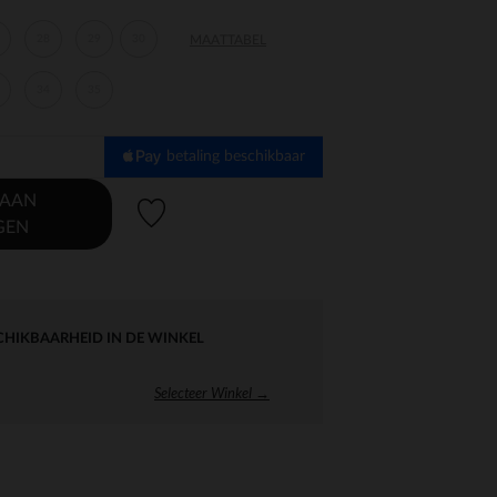
28
29
30
MAATTABEL
34
35
betaling beschikbaar
 AAN
Verlanglijstje.
GEN
CHIKBAARHEID IN DE WINKEL
Selecteer Winkel →