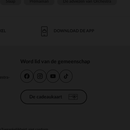
Slaap
Prémaman
De adviezen van Orchestra
KEL
DOWNLOAD DE APP
Word lid van de gemeenschap
estra-
De cadeaukaart
n
Toegankelijkheid: niet conform