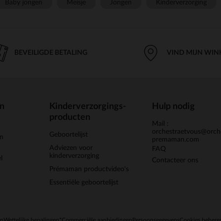
Baby jongen
Meisje
Jongen
Kinderverzorging
BEVEILIGDE BETALING
VIND MIJN WIN
en
Kinderverzorgings-
Hulp nodig
producten
Mail :
orchestraetvous@orch
Geboortelijst
jn
premaman.com
Adviezen voor
FAQ
kinderverzorging
l
Contacteer ons
Prémaman productvideo's
Essentiële geboortelijst
en
Wettelijke bepalingen
*Commerciële aanbiedingen
Persoonsgegevens
Cookies behere