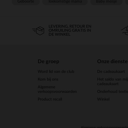
Geboorte
Toekomstige mama
Baby meisje
LEVERING, RETOUR EN
OMRUILING GRATIS IN
DE WINKEL
De groep
Onze dienst
Word lid van de club
De cadeaukaart
Kom bij ons
Het saldo van mi
cadeaukaart
Algemene
verkoopsvoorwaarden
Onderhoud textie
Product recall
Winkel
Algemene verkoopsvoorwaard