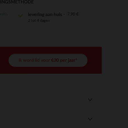
RINGSMETHODE
ratis
7,90 €
levering aan huis
2 tot 4 dagen
r wens aan te passen en te beheren, en zorgt ervoor dat aan de
Ik word lid voor
€30 per jaar*