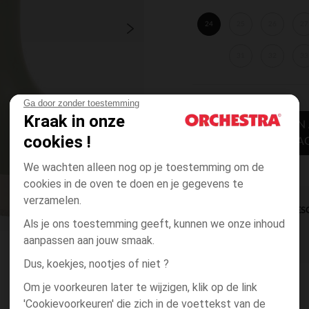
24
25
26
27
31
32
33
Ga door zonder toestemming
Kraak in onze
TOEVOEGEN
cookies !
WINKELWA
We wachten alleen nog op je toestemming om de
cookies in de oven te doen en je gegevens te
verzamelen.
DIRECTE BES
Als je ons toestemming geeft, kunnen we onze inhoud
aanpassen aan jouw smaak.
Dus, koekjes, nootjes of niet ?
Om je voorkeuren later te wijzigen, klik op de link
'Cookievoorkeuren' die zich in de voettekst van de