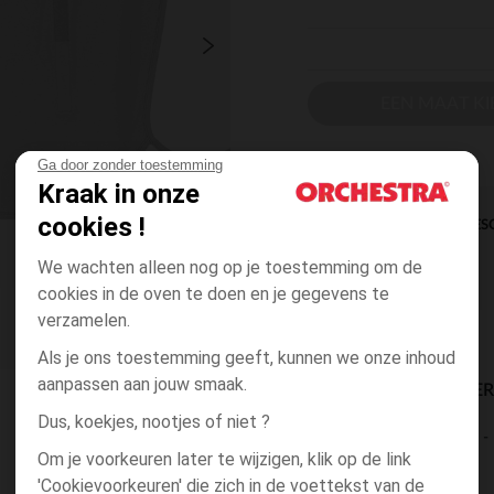
EEN MAAT KI
Ga door zonder toestemming
Kraak in onze
cookies !
DIRECTE BES
We wachten alleen nog op je toestemming om de
cookies in de oven te doen en je gegevens te
verzamelen.
Als je ons toestemming geeft, kunnen we onze inhoud
aanpassen aan jouw smaak.
BESCHIKBAARE LEVE
Dus, koekjes, nootjes of niet ?
levering aan huis
Om je voorkeuren later te wijzigen, klik op de link
2 tot 4 dagen
'Cookievoorkeuren' die zich in de voettekst van de