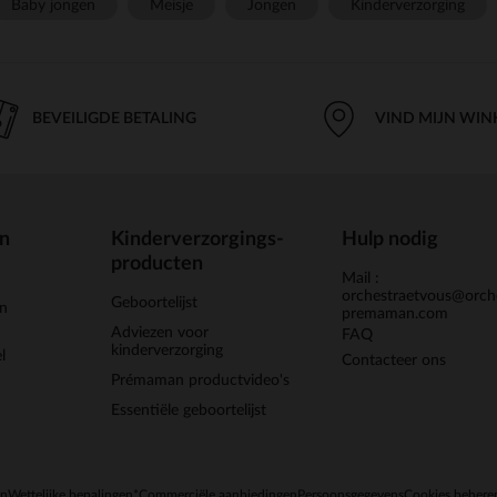
Baby jongen
Meisje
Jongen
Kinderverzorging
BEVEILIGDE BETALING
VIND MIJN WIN
en
Kinderverzorgings-
Hulp nodig
producten
Mail :
orchestraetvous@orch
Geboortelijst
jn
premaman.com
Adviezen voor
FAQ
kinderverzorging
l
Contacteer ons
Prémaman productvideo's
Essentiële geboortelijst
en
Wettelijke bepalingen
*Commerciële aanbiedingen
Persoonsgegevens
Cookies behere