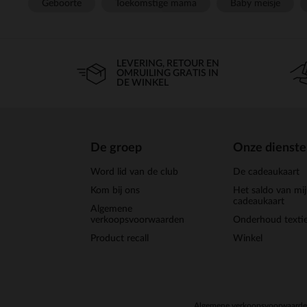
Geboorte
Toekomstige mama
Baby meisje
LEVERING, RETOUR EN
OMRUILING GRATIS IN
DE WINKEL
De groep
Onze dienst
Word lid van de club
De cadeaukaart
Kom bij ons
Het saldo van mi
cadeaukaart
Algemene
verkoopsvoorwaarden
Onderhoud textie
Product recall
Winkel
Algemene verkoopsvoorwaard