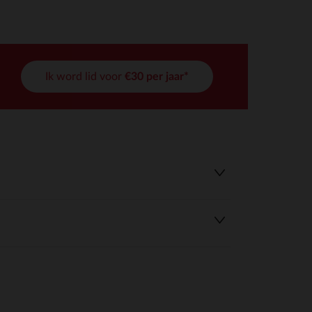
Ik word lid voor
€30 per jaar*
r wens aan te passen en te beheren, en zorgt ervoor dat aan de