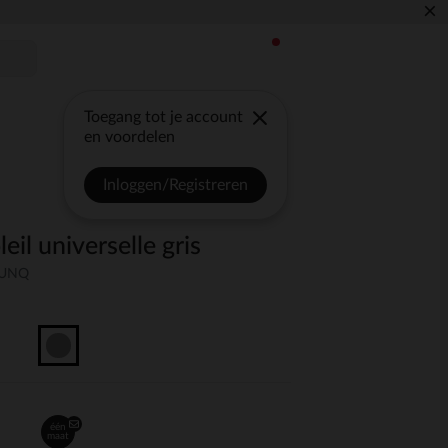
×
Toegang tot je account
en voordelen
Inloggen/Registreren
eil universelle gris
-UNQ
één
maat