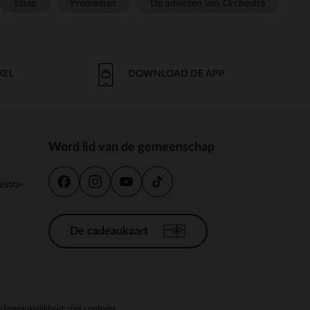
Slaap
Prémaman
De adviezen van Orchestra
KEL
DOWNLOAD DE APP
Word lid van de gemeenschap
estra-
De cadeaukaart
n
Toegankelijkheid: niet conform