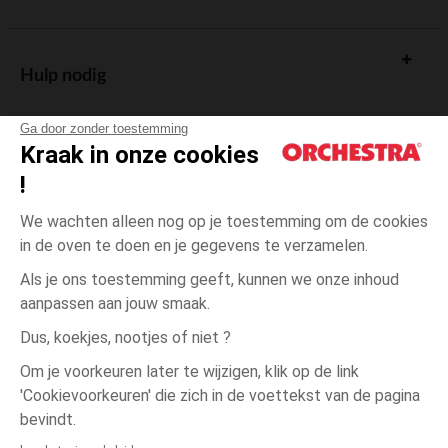
Hulp nodig
Ga door zonder toestemming
Kraak in onze cookies
!
De cadeaukaart
We wachten alleen nog op je toestemming om de cookies
in de oven te doen en je gegevens te verzamelen.
Als je ons toestemming geeft, kunnen we onze inhoud
aanpassen aan jouw smaak.
Algemene verkoopsvoorwaarden
Dus, koekjes, nootjes of niet ?
Wettelijke bepalingen
*Commerciële aanbiedingen
Om je voorkeuren later te wijzigen, klik op de link
Persoonsgegevens
'Cookievoorkeuren' die zich in de voettekst van de pagina
één
Geel
Geel
maat
Cookies beheren
bevindt.
Toegankelijkheid: niet conform