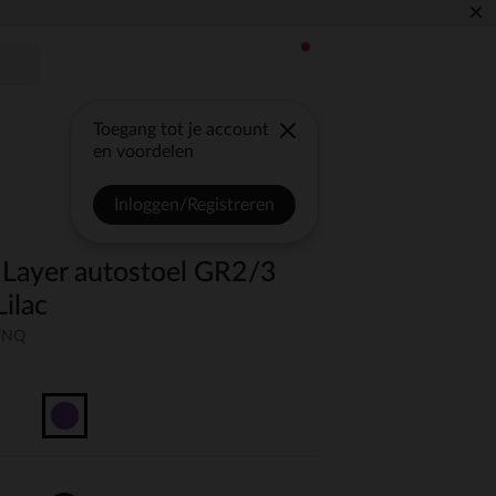
×
Toegang tot je account
en voordelen
Inloggen/Registreren
r Layer autostoel GR2/3
Lilac
-UNQ