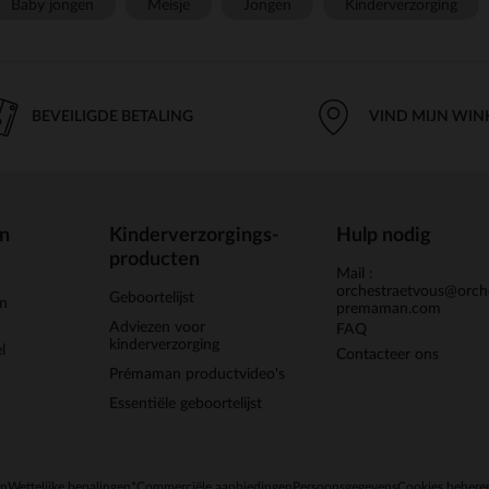
Baby jongen
Meisje
Jongen
Kinderverzorging
BEVEILIGDE BETALING
VIND MIJN WIN
en
Kinderverzorgings-
Hulp nodig
producten
Mail :
orchestraetvous@orch
Geboortelijst
jn
premaman.com
Adviezen voor
FAQ
kinderverzorging
l
Contacteer ons
Prémaman productvideo's
Essentiële geboortelijst
en
Wettelijke bepalingen
*Commerciële aanbiedingen
Persoonsgegevens
Cookies behere