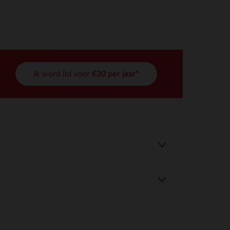
Ik word lid voor
€30 per jaar*
r wens aan te passen en te beheren, en zorgt ervoor dat aan de