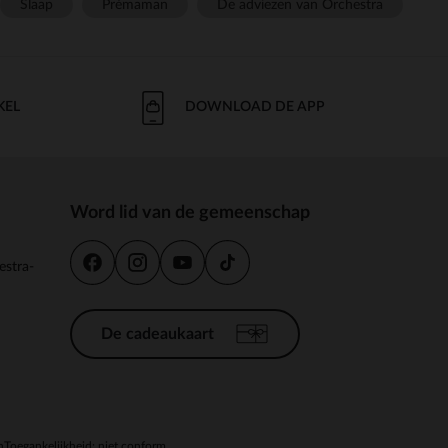
Slaap
Prémaman
De adviezen van Orchestra
KEL
DOWNLOAD DE APP
Word lid van de gemeenschap
estra-
De cadeaukaart
n
Toegankelijkheid: niet conform