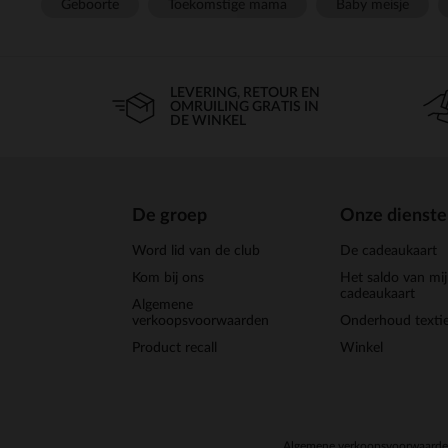
Geboorte
Toekomstige mama
Baby meisje
LEVERING, RETOUR EN
OMRUILING GRATIS IN
DE WINKEL
De groep
Onze dienst
Word lid van de club
De cadeaukaart
Kom bij ons
Het saldo van mi
cadeaukaart
Algemene
verkoopsvoorwaarden
Onderhoud textie
Product recall
Winkel
Algemene verkoopsvoorwaard