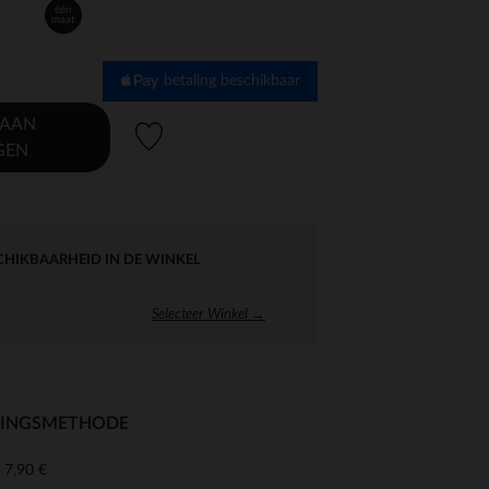
één
maat
betaling beschikbaar
 AAN
Verlanglijstje.
GEN
CHIKBAARHEID IN DE WINKEL
Selecteer Winkel →
RINGSMETHODE
7,90 €