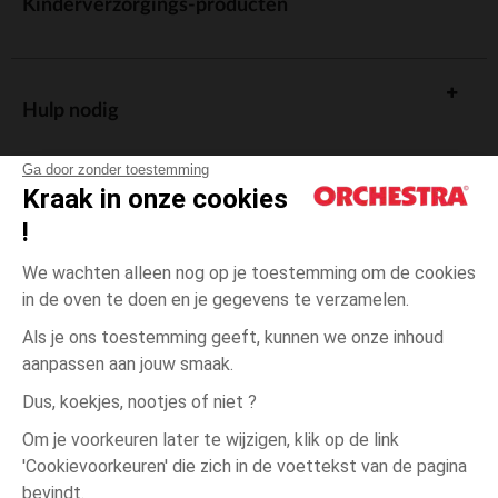
Kinderverzorgings-producten
Hulp nodig
Ga door zonder toestemming
Kraak in onze cookies
!
De cadeaukaart
We wachten alleen nog op je toestemming om de cookies
in de oven te doen en je gegevens te verzamelen.
Als je ons toestemming geeft, kunnen we onze inhoud
aanpassen aan jouw smaak.
Algemene verkoopsvoorwaarden
Dus, koekjes, nootjes of niet ?
Wettelijke bepalingen
*Commerciële aanbiedingen
Om je voorkeuren later te wijzigen, klik op de link
Persoonsgegevens
'Cookievoorkeuren' die zich in de voettekst van de pagina
één
Groen
Groen
maat
Cookies beheren
bevindt.