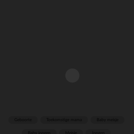
Geboorte
Toekomstige mama
Baby meisje
Baby jongen
Meisje
Jongen