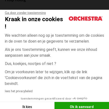
Hulp nodig
Ga door zonder toestemming
Kraak in onze cookies
!
De cadeaukaart
We wachten alleen nog op je toestemming om de cookies
in de oven te doen en je gegevens te verzamelen.
Als je ons toestemming geeft, kunnen we onze inhoud
aanpassen aan jouw smaak.
Algemene verkoopsvoorwaarden
Dus, koekjes, nootjes of niet ?
Wettelijke bepalingen
*Commerciële aanbiedingen
Om je voorkeuren later te wijzigen, klik op de link
Persoonsgegevens
'Cookievoorkeuren' die zich in de voettekst van de pagina
Cookies beheren
bevindt.
één
Wit
Wit
maat
Toegankelijkheid: niet conform
lees het privacybeleid
Orchestra houdt zich aan de deontologische code van de Franse Federatie
toerstemmingen gecertificeerd door
NEEM CONTACT OP MET MIJN
van de elektronische handel en de verkoop op afstand (FEVAD) en aan het
systeem voor bemiddeling op het gebied van de elektronische handel.
WINKEL
Ik kies
Ok ik aanvaard