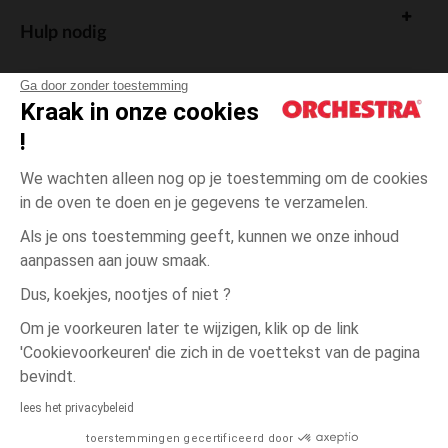
Hulp nodig
Ga door zonder toestemming
Kraak in onze cookies
!
De cadeaukaart
We wachten alleen nog op je toestemming om de cookies
in de oven te doen en je gegevens te verzamelen.
Als je ons toestemming geeft, kunnen we onze inhoud
aanpassen aan jouw smaak.
Algemene verkoopsvoorwaarden
Dus, koekjes, nootjes of niet ?
Wettelijke bepalingen
*Commerciële aanbiedingen
Om je voorkeuren later te wijzigen, klik op de link
Persoonsgegevens
'Cookievoorkeuren' die zich in de voettekst van de pagina
Cookies beheren
bevindt.
Toegankelijkheid: niet conform
lees het privacybeleid
Orchestra houdt zich aan de deontologische code van de Franse Federatie
toerstemmingen gecertificeerd door
van de elektronische handel en de verkoop op afstand (FEVAD) en aan het