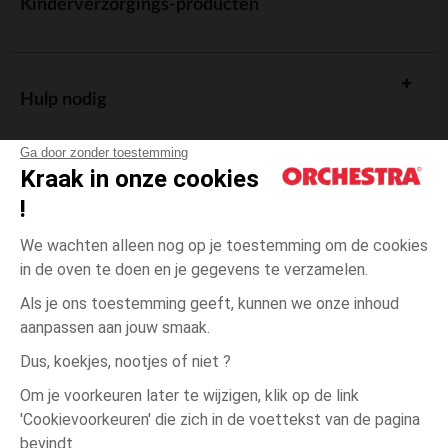
Kinderverzorgings-producten
Hulp nodig
Ga door zonder toestemming
Kraak in onze cookies
!
De cadeaukaart
We wachten alleen nog op je toestemming om de cookies
in de oven te doen en je gegevens te verzamelen.
Als je ons toestemming geeft, kunnen we onze inhoud
aanpassen aan jouw smaak.
Algemene verkoopsvoorwaarden
Dus, koekjes, nootjes of niet ?
Wettelijke bepalingen
*Commerciële aanbiedingen
Om je voorkeuren later te wijzigen, klik op de link
Persoonsgegevens
'Cookievoorkeuren' die zich in de voettekst van de pagina
3
Ecru
Ecru
maanden
Cookies beheren
bevindt.