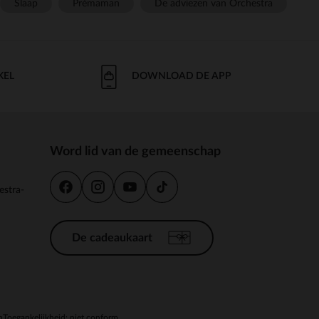
Slaap
Prémaman
De adviezen van Orchestra
KEL
DOWNLOAD DE APP
Word lid van de gemeenschap
estra-
De cadeaukaart
n
Toegankelijkheid: niet conform