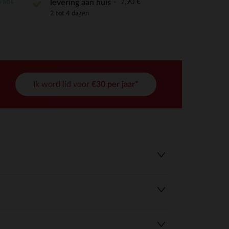
ratis
7,90 €
levering aan huis
2 tot 4 dagen
Ik word lid voor
€30 per jaar*
r wens aan te passen en te beheren, en zorgt ervoor dat aan de