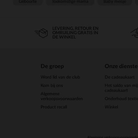
Geboorte
Toekomstige mama
Baby meisje
LEVERING, RETOUR EN
OMRUILING GRATIS IN
DE WINKEL
De groep
Onze dienst
Word lid van de club
De cadeaukaart
Kom bij ons
Het saldo van mi
cadeaukaart
Algemene
verkoopsvoorwaarden
Onderhoud textie
Product recall
Winkel
Algemene verkoopsvoorwaard