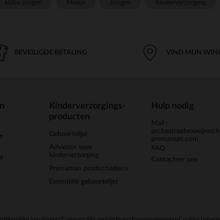
Baby jongen
Meisje
Jongen
Kinderverzorging
BEVEILIGDE BETALING
VIND MIJN WIN
en
Kinderverzorgings-
Hulp nodig
producten
Mail :
orchestraetvous@orch
Geboortelijst
jn
premaman.com
Adviezen voor
FAQ
kinderverzorging
l
Contacteer ons
Prémaman productvideo's
Essentiële geboortelijst
en
Wettelijke bepalingen
*Commerciële aanbiedingen
Persoonsgegevens
Cookies behere