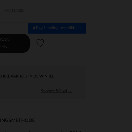
MAATTABEL
betaling beschikbaar
 AAN
Verlanglijstje.
GEN
CHIKBAARHEID IN DE WINKEL
Selecteer Winkel →
RINGSMETHODE