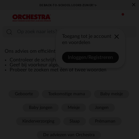
×
DE BACK-TO-SCHOOL LOOKS ZIJN ER! ✨
Toegang tot je account
en voordelen
Ons advies om efficiënt te zoeken:
Inloggen/Registreren
Controleer de schrijfwijze van uw zoekopdracht
Geef bij voorkeur algemene termen in zoals 'jurk'
Probeer te zoeken met één of twee woorden
Geboorte
Toekomstige mama
Baby meisje
Baby jongen
Meisje
Jongen
Kinderverzorging
Slaap
Prémaman
De adviezen van Orchestra