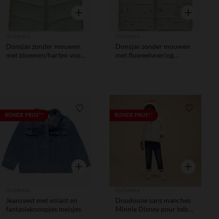
Snel overzicht
Snel overzic
Orchestra
Orchestra
Donsjas zonder mouwen
Donsjas zonder mouwen
met bloemen/harten voor
met fluweelvoering
baby meisje
meisjes
Verlanglijstje.
Verlanglij
RONDE PRIJS**
RONDE PRIJS**
Snel overzicht
Snel overzic
Orchestra
Orchestra
Jeansvest met volant en
Doudoune sans manches
fantasieknoopjes meisjes
Minnie Disney pour bébé
fille