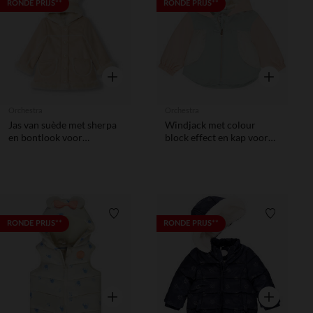
Verlanglijstje.
Verlanglij
RONDE PRIJS**
RONDE PRIJS**
Snel overzicht
Snel overzic
Orchestra
Orchestra
Jas van suède met sherpa
Windjack met colour
en bontlook voor
block effect en kap voor
babymeisje
meisjes
Verlanglijstje.
Verlanglij
RONDE PRIJS**
RONDE PRIJS**
Snel overzicht
Snel overzic