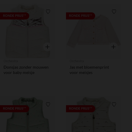
Verlanglijstje.
Verlanglij
RONDE PRIJS**
RONDE PRIJS**
Snel overzicht
Snel overzic
Orchestra
Orchestra
Donsjas zonder mouwen
Jas met bloemenprint
voor baby meisje
voor meisjes
Verlanglijstje.
Verlanglij
RONDE PRIJS**
RONDE PRIJS**