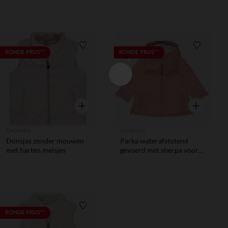
Verlanglijstje.
Verlanglij
RONDE PRIJS**
RONDE PRIJS**
Snel overzicht
Snel overzic
Orchestra
Orchestra
Donsjas zonder mouwen
Parka waterafstotend
met harten meisjes
gevoerd met sherpa voor
meisjesbaby
Verlanglijstje.
RONDE PRIJS**