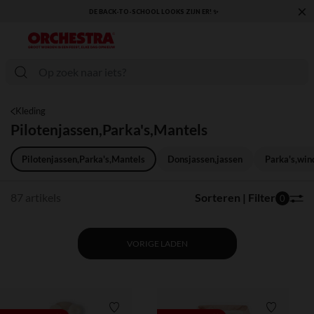
×
DE BACK-TO-SCHOOL LOOKS ZIJN ER! ✨
KLAAR VOOR DE TER
Kleding
Pilotenjassen,Parka's,Mantels
Pilotenjassen,Parka's,Mantels
Donsjassen,jassen
Parka's,win
87 artikels
Sorteren | Filter
0
VORIGE LADEN