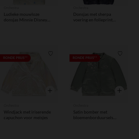
Orchestra
Orchestra
Ludieke mouwloze
Donsjas met sherpa
donsjas Minnie Disney
voering en folieprint
voor baby meisje
meisjes
Verlanglijstje.
Verlanglij
RONDE PRIJS**
RONDE PRIJS**
Snel overzicht
Snel overzic
Orchestra
Orchestra
Windjack met iriserende
Satin bomber met
capuchon voor meisjes
bloemenborduursels
meisjes