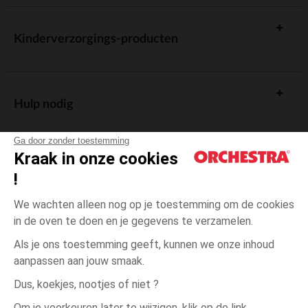
Kinderverzorgings-producten
Hulp nodig
Ga door zonder toestemming
Kraak in onze cookies
!
De cadeaukaart
We wachten alleen nog op je toestemming om de cookies
in de oven te doen en je gegevens te verzamelen.
Als je ons toestemming geeft, kunnen we onze inhoud
aanpassen aan jouw smaak.
Algemene verkoopsvoorwaarden
Dus, koekjes, nootjes of niet ?
Wettelijke bepalingen
*Commerciële aanbiedingen
Om je voorkeuren later te wijzigen, klik op de link