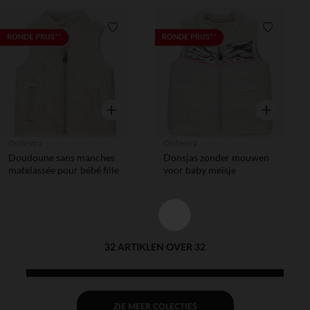
Verlanglijstje.
Verlanglij
RONDE PRIJS**
RONDE PRIJS**
Snel overzicht
Snel overzic
Orchestra
Orchestra
Doudoune sans manches
Donsjas zonder mouwen
matelassée pour bébé fille
voor baby meisje
32 ARTIKLEN OVER 32
ZIE MEER COLECTIES