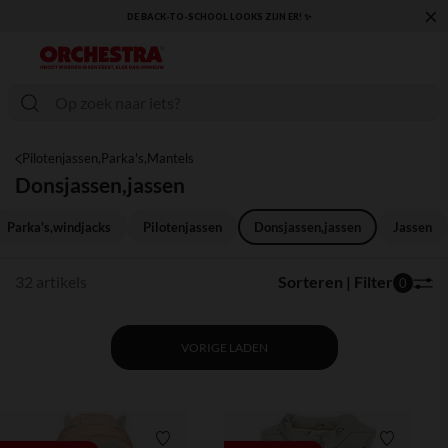
×
DE BACK-TO-SCHOOL LOOKS ZIJN ER! ✨
Pilotenjassen,Parka's,Mantels
Donsjassen,jassen
Parka's,windjacks
Pilotenjassen
Donsjassen,jassen
Jassen
32 artikels
Sorteren | Filter
0
VORIGE LADEN