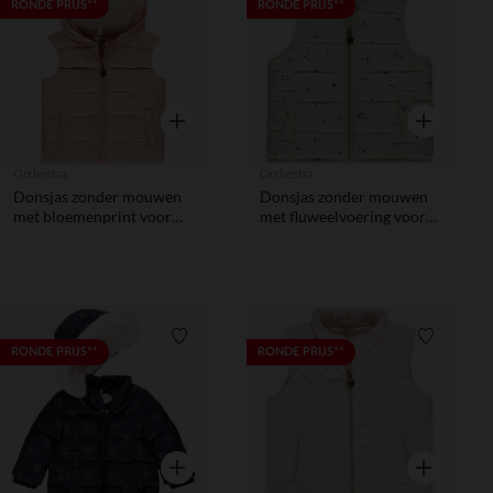
Verlanglijstje.
Verlanglij
RONDE PRIJS**
RONDE PRIJS**
Snel overzicht
Snel overzic
Orchestra
Orchestra
Donsjas zonder mouwen
Donsjas zonder mouwen
met bloemenprint voor
met fluweelvoering voor
meisjes
meisjes
Verlanglijstje.
Verlanglij
RONDE PRIJS**
RONDE PRIJS**
Snel overzicht
Snel overzic