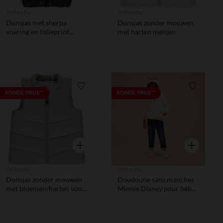
Orchestra
Orchestra
Donsjas met sherpa
Donsjas zonder mouwen
voering en folieprint
met harten meisjes
meisjes
Verlanglijstje.
Verlanglij
RONDE PRIJS**
RONDE PRIJS**
Snel overzicht
Snel overzic
Orchestra
Orchestra
Donsjas zonder mouwen
Doudoune sans manches
met bloemen/harten voor
Minnie Disney pour bébé
baby meisje
fille