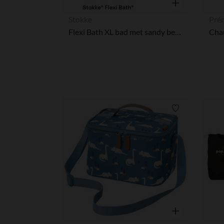
Snel overzicht
Stokke
Pré
Flexi Bath XL bad met sandy beige transat
Verlanglijstje.
Snel overzicht