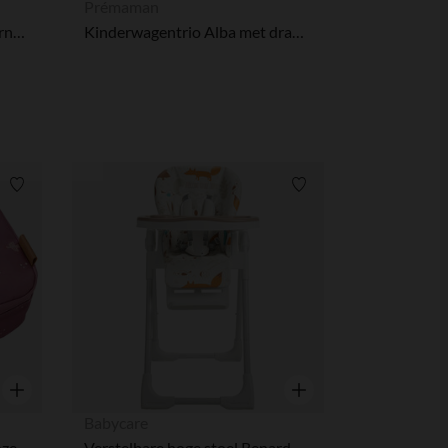
Prémaman
Regenbekleding voor newbornset 0+ Stokke® YOYO® kinderwagen
Kinderwagentrio Alba met draagmand in olijfgroen
r wens aan te passen en te beheren, en zorgt ervoor dat aan de
Verlanglijstje.
Verlanglijstje.
Snel overzicht
Snel overzicht
Babycare
oze
Verstelbare hoge stoel Renard met relaxfunctie van Babycare