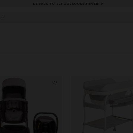
KLAAR VOOR DE TERUGKEER NAAR SCHOOL: ONTDEK ONZE ESSENT
Verlanglijstje.