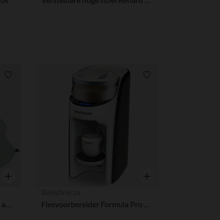
Verlanglijstje.
Verlanglijstje.
Snel overzicht
Snel overzicht
Babybrezza
Speelpark en zwembad 3 in 1 anti-UV Aquani Provence
Flesvoorbereider Formula Pro Advanced