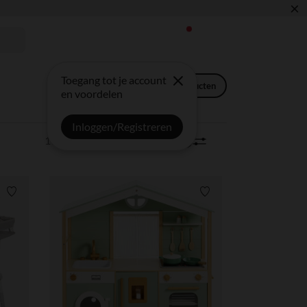
×
IALS ✏️🎒
Toegang tot je account
Kinderverzorgings-producten
en voordelen
Inloggen/Registreren
110 artikels
Sorteren | Filter
0
Verlanglijstje.
Verlanglijstje.