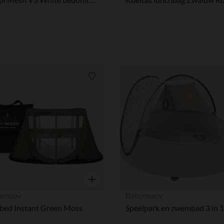
Verlanglijstje.
Snel overzicht
omoov
Babymoov
bed Instant Green Moss