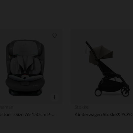
Verlanglijstje.
Snel overzicht
maman
Stokke
Autostoel i-Size 76-150 cm P-Way grijs