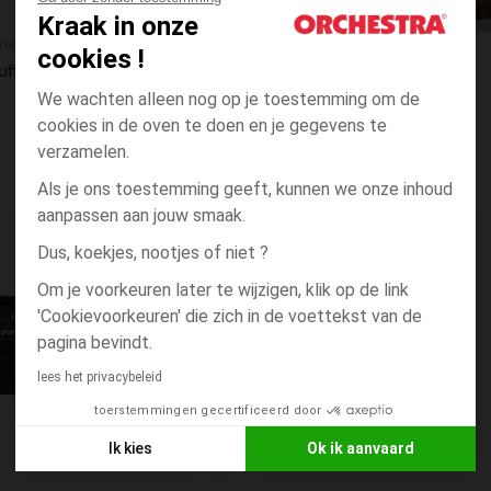
Kraak in onze
Snel overzicht
maman
Prémaman
cookies !
Chauffe-biberon nomade 350 ml blanc
Draagdoek sling Luna grijs
We wachten alleen nog op je toestemming om de
cookies in de oven te doen en je gegevens te
verzamelen.
Als je ons toestemming geeft, kunnen we onze inhoud
aanpassen aan jouw smaak.
Verlanglijstje.
Dus, koekjes, nootjes of niet ?
Om je voorkeuren later te wijzigen, klik op de link
'Cookievoorkeuren' die zich in de voettekst van de
pagina bevindt.
lees het privacybeleid
toerstemmingen gecertificeerd door
Ik kies
Ok ik aanvaard
Axeptio consent
Toestemmingsbeheerplatform: Personaliseer uw opties
Snel overzicht