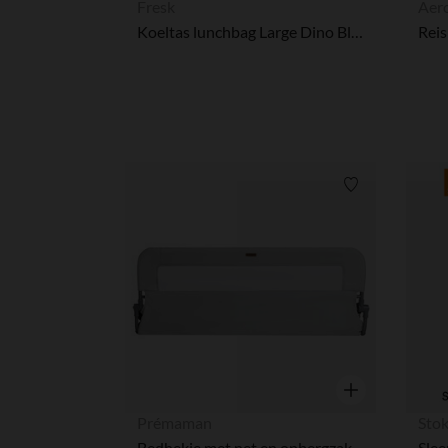
Fresk
Aer
Koeltas lunchbag Large Dino Blauw
Reis
Verlanglijstje.
Snel overzicht
Prémaman
Sto
Bedhekje met net en opbergzak 120 cm grijs