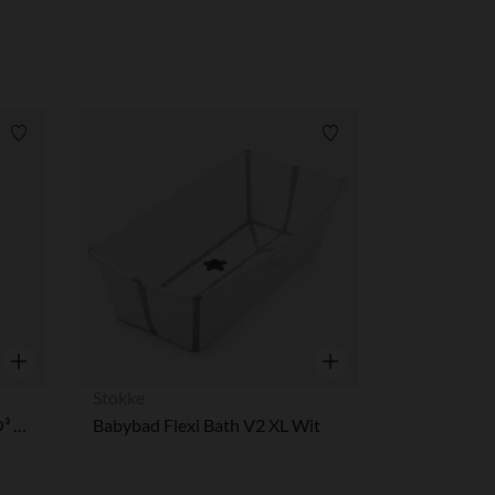
Verlanglijstje.
Verlanglijstje.
Snel overzicht
Snel overzicht
Stokke
Kinderwagen Stokke® YOYO³ vanaf 6 maanden - Frame zwart/Taupe
Babybad Flexi Bath V2 XL Wit