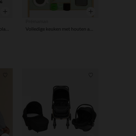
Snel overzicht
Snel overzicht
Prémaman
Verzorgingstafel 2 in 1 met Splash Up 2.0 bad grijs
Volledige keuken met houten accessoires
Verlanglijstje.
Verlanglijstje.