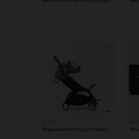
Verlanglijstje.
Snel overzicht
Stokke
Aer
Regenbescherming voor Stokke® YOYO® 6+ kinderwagen
Reis