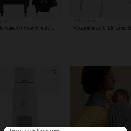
Snel overzicht
ycare
Prémaman
Kinderwagen trio combinatie met autostoel en mand grijs gemêleerd/zwart
Verlanglijstje.
Ga door zonder toestemming