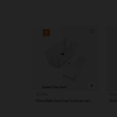
Verlanglijstje.
Snel overzicht
Stokke
Pré
Flexi Bath bad met transat sandy beige