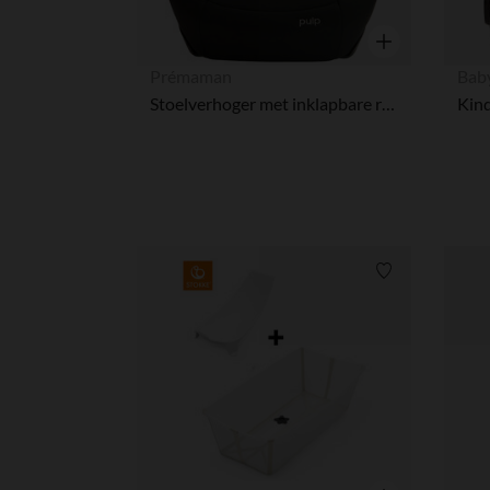
Snel overzicht
Prémaman
Bab
Stoelverhoger met inklapbare rugleuning Pulp i-Size zwart
Verlanglijstje.