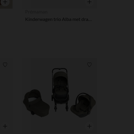
Snel overzicht
Snel overzicht
Prémaman
Kinderwagen trio Alba met draagmand zwart/champagne
Verlanglijstje.
Verlanglijstje.
Snel overzicht
Snel overzicht