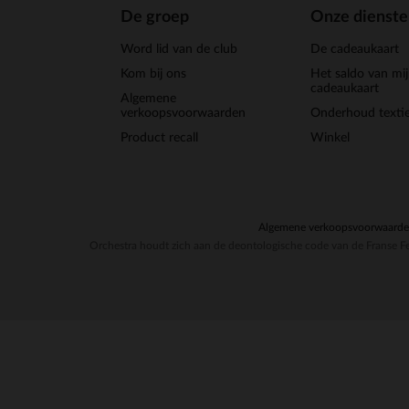
De groep
Onze dienst
Word lid van de club
De cadeaukaart
Kom bij ons
Het saldo van mi
cadeaukaart
Algemene
verkoopsvoorwaarden
Onderhoud textie
Product recall
Winkel
Algemene verkoopsvoorwaard
Orchestra houdt zich aan de deontologische code van de Franse Fe