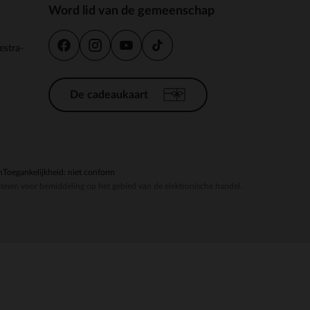
Word lid van de gemeenschap
estra-
De cadeaukaart
n
Toegankelijkheid: niet conform
steem voor bemiddeling op het gebied van de elektronische handel.
r wens aan te passen en te beheren, en zorgt ervoor dat aan de