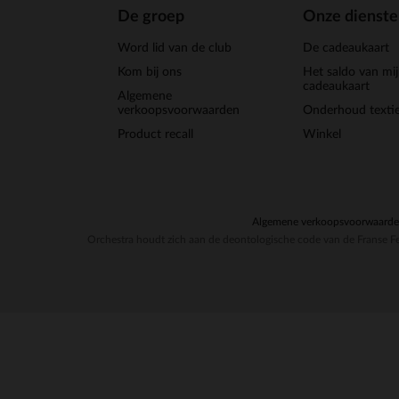
De groep
Onze dienst
Word lid van de club
De cadeaukaart
Kom bij ons
Het saldo van mi
cadeaukaart
Algemene
verkoopsvoorwaarden
Onderhoud textie
Product recall
Winkel
Algemene verkoopsvoorwaard
Orchestra houdt zich aan de deontologische code van de Franse Fe