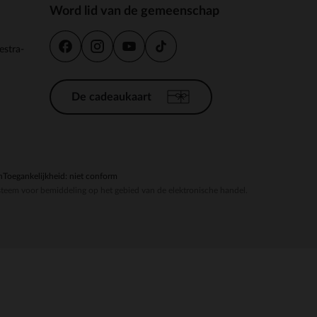
Word lid van de gemeenschap
estra-
De cadeaukaart
n
Toegankelijkheid: niet conform
steem voor bemiddeling op het gebied van de elektronische handel.
r wens aan te passen en te beheren, en zorgt ervoor dat aan de