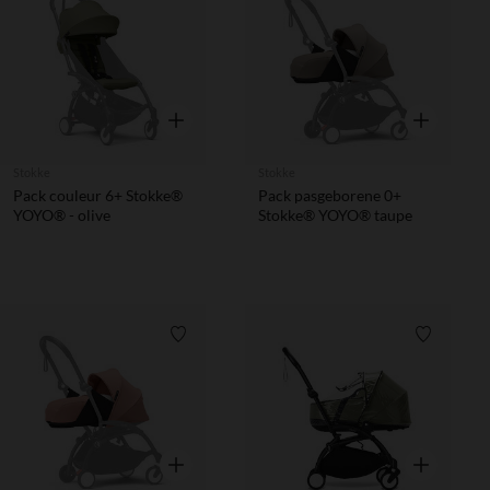
Verlanglijstje.
Verlanglij
Snel overzicht
Snel overzic
Stokke
Stokke
Pack couleur 6+ Stokke®
Pack pasgeborene 0+
YOYO® - olive
Stokke® YOYO® taupe
Verlanglijstje.
Verlanglij
Snel overzicht
Snel overzic