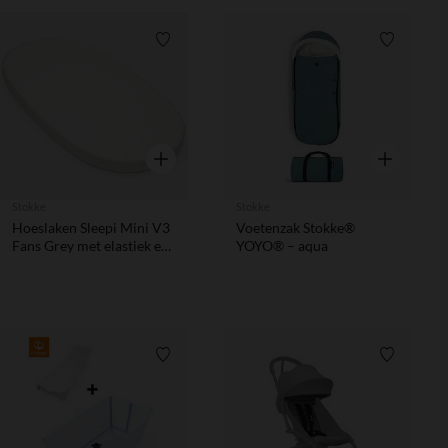
Verlanglijstje.
Verlanglij
Snel overzicht
Snel overzic
Stokke
Stokke
Hoeslaken Sleepi Mini V3
Voetenzak Stokke®
Fans Grey met elastiek en
YOYO® – aqua
Oeko-Tex certificaat
Verlanglijstje.
Verlanglij