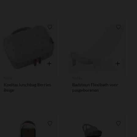
Verlanglijstje.
Verlanglij
Snel overzicht
Snel overzic
Fresk
Stokke
Koeltas lunchbag Berries
Badsteun Flexibath voor
Beige
pasgeborenen
Verlanglijstje.
Verlanglij