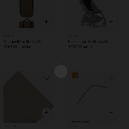
Snel overzicht
Snel overzic
Stokke
Stokke
Chancelière Stokke®
Pack kleur 6+ Stokke®
YOYO® - toffee
YOYO® taupe
Verlanglijstje.
Verlanglij
Snel overzicht
Snel overzic
BAMBOOM
Stokke