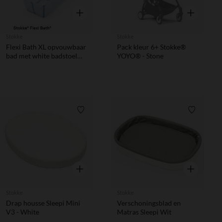
Snel overzicht
Snel overzic
Stokke
Stokke
Flexi Bath XL opvouwbaar
Pack kleur 6+ Stokke®
bad met white badstoel
YOYO® - Stone
ocean blue
Verlanglijstje.
Verlanglij
Snel overzicht
Snel overzic
Stokke
Stokke
Drap housse Sleepi Mini
Verschoningsblad en
V3 - White
Matras Sleepi Wit