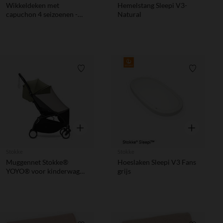
Wikkeldeken met
Hemelstang Sleepi V3-
capuchon 4 seizoenen -
Natural
Stone Sand - 80x100 cm
Verlanglijstje.
Verlanglij
Snel overzicht
Snel overzic
Stokke
Stokke
Muggennet Stokke®
Hoeslaken Sleepi V3 Fans
YOYO® voor kinderwagen
grijs
6+