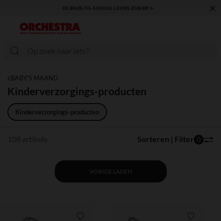
×
KLAAR VOOR DE TERUGKEER NAAR SCHOOL: ONTDEK ONZE ESSENTIALS ✏️🎒
BABY'S MAAND
Kinderverzorgings-producten
Kinderverzorgings-producten
108 artikels
Sorteren | Filter
0
VORIGE LADEN