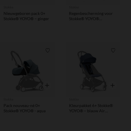
Stokke
Stokke
Nieuwgeboren pack 0+
Regenbescherming voor
Stokke® YOYO® – ginger
Stokke® YOYO®
draagmand
Verlanglijstje.
Verlanglij
Snel overzicht
Snel overzic
Stokke
Stokke
Pack nouveau-né 0+
Kleurpakket 6+ Stokke®
Stokke® YOYO® - aqua
YOYO® – blauw Air
France