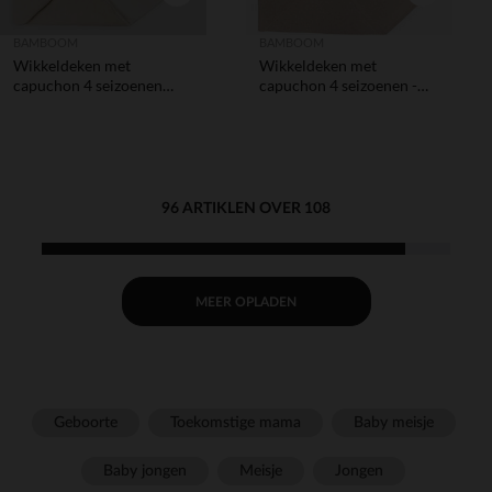
BAMBOOM
BAMBOOM
Wikkeldeken met
Wikkeldeken met
capuchon 4 seizoenen
capuchon 4 seizoenen -
geborsteld - Melange Sand
Light Chocolate Melange -
- 80x80 cm
80x100 cm
96 ARTIKLEN OVER 108
MEER OPLADEN
Geboorte
Toekomstige mama
Baby meisje
Baby jongen
Meisje
Jongen