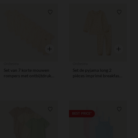
Verlanglijstje.
Verlanglij
Snel overzicht
Snel overzic
Orchestra
Orchestra
Set van 7 korte mouwen
Set de pyjama long 2
rompers met ontbijtdruk
pièces imprimé breakfast
voor meisjes.
pour bébé garçon
Verlanglijstje.
Verlanglij
BEST PRICE*