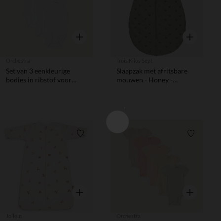
Snel overzicht
Snel overzic
Orchestra
Trois Kilos Sept
Set van 3 eenkleurige
Slaapzak met afritsbare
bodies in ribstof voor
mouwen - Honey -
babyjongen
Kleikleur - 6/18 M
Verlanglijstje.
Verlanglij
Snel overzicht
Snel overzic
Jollein
Orchestra