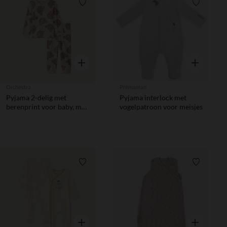
Verlanglijstje.
Verlanglij
Snel overzicht
Snel overzic
Orchestra
Prémaman
Pyjama 2-delig met
Pyjama interlock met
berenprint voor baby, met
vogelpatroon voor meisjes
verschillende afwerkingen
volgens leeftijd
Verlanglijstje.
Verlanglij
Snel overzicht
Snel overzic