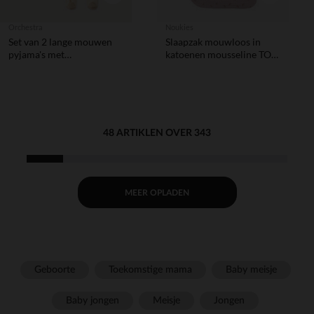
Orchestra
Noukies
Set van 2 lange mouwen
Slaapzak mouwloos in
pyjama's met
katoenen mousseline TOG
croissantmotief voor
1 met libellenprint 70 cm
babyjongens
(verschillende openingen
afhankelijk van de leeftijd)
48 ARTIKLEN OVER 343
MEER OPLADEN
Geboorte
Toekomstige mama
Baby meisje
Baby jongen
Meisje
Jongen