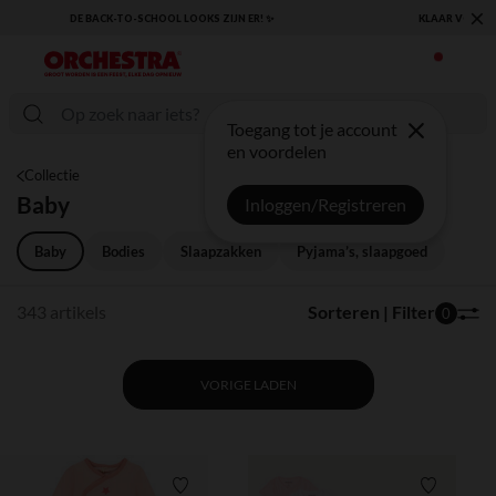
×
KLAAR VOOR DE TERUGKEER NAAR SCHOOL: ONTDEK ONZE ESSENTIALS ✏️🎒
Toegang tot je account
en voordelen
Collectie
Baby
Inloggen/Registreren
Baby
Bodies
Slaapzakken
Pyjama’s, slaapgoed
343 artikels
Sorteren | Filter
0
VORIGE LADEN