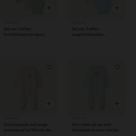
Snel overzicht
Snel overzic
Orchestra
Orchestra
Set van 3 effen
Set van 3 effen
kortebloesjes jongens.
spaghettibandjes
rompertjes voor
babymeisjes
Verlanglijstje.
Verlanglij
Snel overzicht
Snel overzic
Orchestra
Orchestra
Donslaappak met lange
Dors-bien jersey met
mouwen print Winnie de
fantasiedruk voor meisjes
Poeh Disney voor
baby