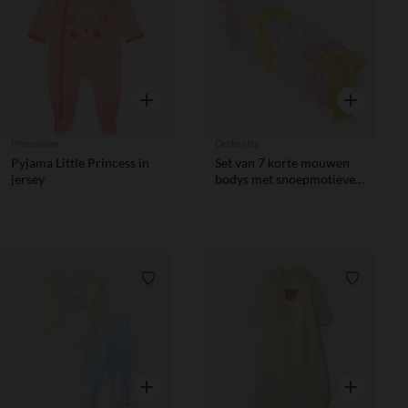
Verlanglijstje.
Verlanglij
Snel overzicht
Snel overzic
Prémaman
Orchestra
Pyjama Little Princess in
Set van 7 korte mouwen
jersey
bodys met snoepmotieven
voor meisjesbaby's (met
verschillende openingen
afhankelijk van de leeftijd)
Verlanglijstje.
Verlanglij
Snel overzicht
Snel overzic