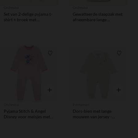
Orchestra
Orchestra
Set van 2-delige pyjama t-
Gewatteerde slaapzak met
shirt + broek met
afneembare lange
bloemenprint voor baby
mouwen, TOG 4, met 3D
meisjes (afwerking
beerpatch voor baby
varieert per leeftijd)
Verlanglijstje.
Verlanglij
Snel overzicht
Snel overzic
Orchestra
Prémaman
Pyjama Stitch & Angel
Dors-bien met lange
Disney voor meisjes met
mouwen van jersey -
verschillende openingen
Droombanden
volgens de leeftijd