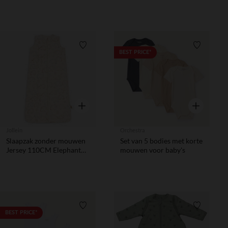
meisjesbaby
(verschillende
afwerkingen afhankelijk
van de leeftijd)
Verlanglijstje.
Verlanglij
BEST PRICE*
Snel overzicht
Snel overzic
Jollein
Orchestra
Slaapzak zonder mouwen
Set van 5 bodies met korte
Jersey 110CM Elephant
mouwen voor baby's
Tales
Verlanglijstje.
Verlanglij
BEST PRICE*