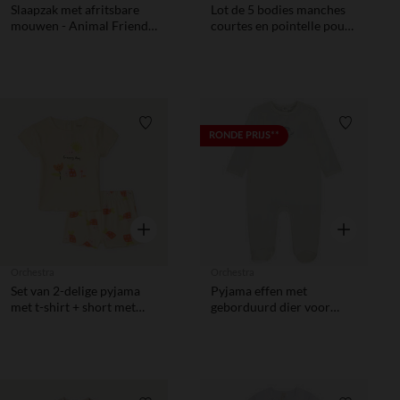
Slaapzak met afritsbare
Lot de 5 bodies manches
mouwen - Animal Friends
courtes en pointelle pour
- 70 cm
bébé fille
Verlanglijstje.
Verlanglij
RONDE PRIJS**
Snel overzicht
Snel overzic
Orchestra
Orchestra
Set van 2-delige pyjama
Pyjama effen met
met t-shirt + short met
geborduurd dier voor
lieveheersbeestje-print
jongen
voor babymeisjes.