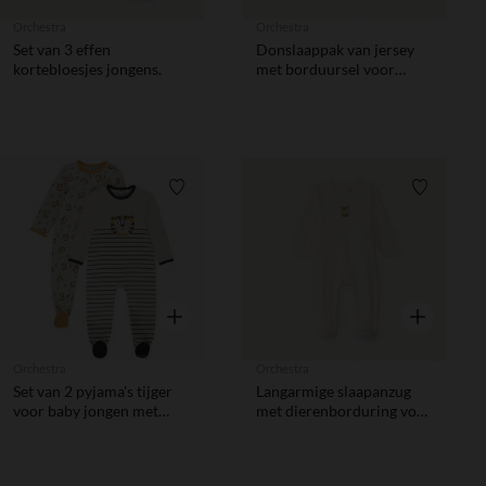
Orchestra
Orchestra
Set van 3 effen
Donslaappak van jersey
kortebloesjes jongens.
met borduursel voor
babymeisjes
Verlanglijstje.
Verlanglij
Snel overzicht
Snel overzic
Orchestra
Orchestra
Set van 2 pyjama's tijger
Langarmige slaapanzug
voor baby jongen met
met dierenborduring voor
verschillende openingen
baby jongens
afhankelijk van de leeftijd