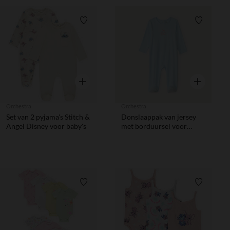
Verlanglijstje.
Verlanglij
Snel overzicht
Snel overzic
Orchestra
Orchestra
Set van 2 pyjama's Stitch &
Donslaappak van jersey
Angel Disney voor baby's
met borduursel voor
babymeisjes
Verlanglijstje.
Verlanglij