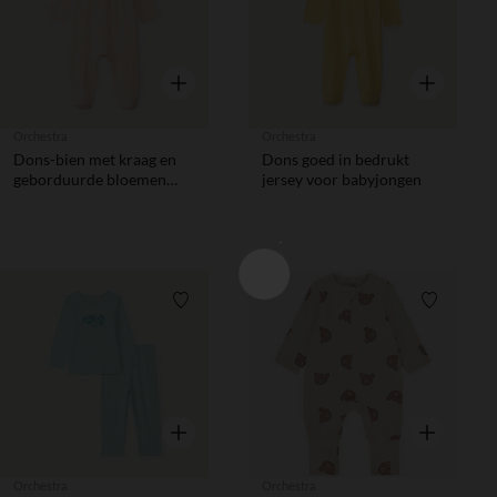
Snel overzicht
Snel overzic
Orchestra
Orchestra
Dons-bien met kraag en
Dons goed in bedrukt
geborduurde bloemen
jersey voor babyjongen
voor meisjesbaby's
Verlanglijstje.
Verlanglij
Snel overzicht
Snel overzic
Orchestra
Orchestra