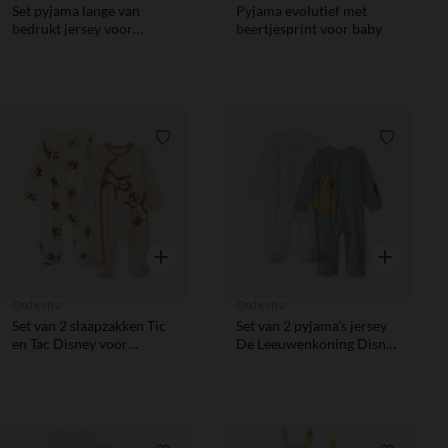
Set pyjama lange van
Pyjama evolutief met
bedrukt jersey voor
beertjesprint voor baby
jongen.
Verlanglijstje.
Verlanglij
Snel overzicht
Snel overzic
Orchestra
Orchestra
Set van 2 slaapzakken Tic
Set van 2 pyjama's jersey
en Tac Disney voor
De Leeuwenkoning Disney
babyjongens met
voor baby jongen
verschillende openingen
afhankelijk van de leeftijd.