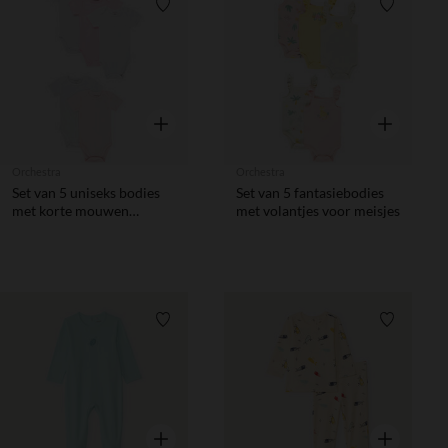
Verlanglijstje.
Verlanglij
Snel overzicht
Snel overzic
Orchestra
Orchestra
Set van 5 uniseks bodies
Set van 5 fantasiebodies
met korte mouwen
met volantjes voor meisjes
meisjes
Verlanglijstje.
Verlanglij
Snel overzicht
Snel overzic