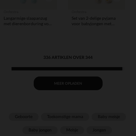
Orchestra
Orchestra
Langarmige slaapanzug
Set van 2-delige pyjama
met dierenborduring voor
voor babyjongen met
baby jongens
verschillende afwerkingen
naargelang de leeftijd.
336 ARTIKLEN OVER 344
MEER OPLADEN
Geboorte
Toekomstige mama
Baby meisje
Baby jongen
Meisje
Jongen