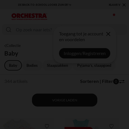
×
KLAAR VOOR DE TERUGKEER NAAR SCHOOL: ONTDEK ONZE ESSENTIALS ✏️🎒
Toegang tot je account
en voordelen
Collectie
Baby
Inloggen/Registreren
Baby
Bodies
Slaapzakken
Pyjama’s, slaapgoed
344 artikels
Sorteren | Filter
0
VORIGE LADEN