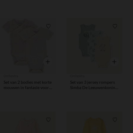
bébé garçon
Verlanglijstje.
Verlanglij
Snel overzicht
Snel overzic
Orchestra
Orchestra
Set van 2 bodies met korte
Set van 3 jersey rompers
mouwen in fantasie voor
Simba De Leeuwenkoning
meisjes
Disney voor babyjongens
Verlanglijstje.
Verlanglij