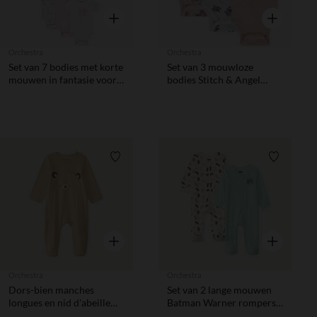
Snel overzicht
Snel overzic
Orchestra
Orchestra
Set van 7 bodies met korte
Set van 3 mouwloze
mouwen in fantasie voor
bodies Stitch & Angel
meisjes met verschillende
(Disney) meisjes
openingen afhankelijk van
de leeftijd
Verlanglijstje.
Verlanglij
Snel overzicht
Snel overzic
Orchestra
Orchestra
Dors-bien manches
Set van 2 lange mouwen
longues en nid d'abeille
Batman Warner rompers
avec motifs ourson pour
voor babyjongens