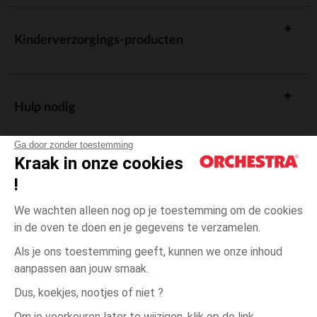
Kinderverzorgings-producten
Hulp nodig
Ga door zonder toestemming
Kraak in onze cookies
!
De cadeaukaart
We wachten alleen nog op je toestemming om de cookies
in de oven te doen en je gegevens te verzamelen.
Als je ons toestemming geeft, kunnen we onze inhoud
aanpassen aan jouw smaak.
Algemene verkoopsvoorwaarden
Dus, koekjes, nootjes of niet ?
Wettelijke bepalingen
*Commerciële aanbiedingen
Om je voorkeuren later te wijzigen, klik op de link