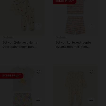
Verlanglijstje.
Verlanglij
RONDE PRIJS**
Snel overzicht
Snel overzic
Orchestra
Orchestra
Set van 2-delige pyjama
Set van korte gestreepte
voor babyjongen met
pyjama met maritiem
verschillende afwerkingen
print voor baby jongen
naargelang de leeftijd.
Verlanglijstje.
Verlanglij
RONDE PRIJS**
Snel overzicht
Snel overzic