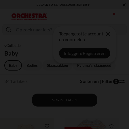
×
DE BACK-TO-SCHOOL LOOKS ZIJN ER! ✨
Toegang tot je account
en voordelen
Collectie
Baby
Inloggen/Registreren
Baby
Bodies
Slaapzakken
Pyjama’s, slaapgoed
344 artikels
Sorteren | Filter
0
VORIGE LADEN