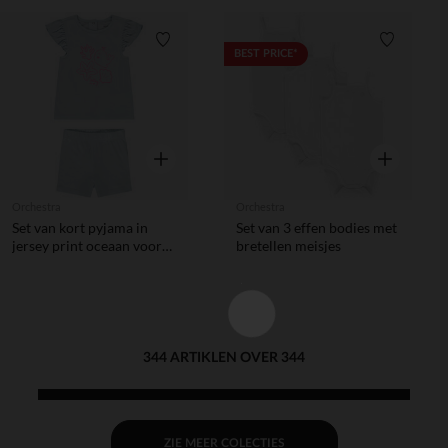
Verlanglijstje.
Verlanglij
BEST PRICE*
Snel overzicht
Snel overzic
Orchestra
Orchestra
Set van kort pyjama in
Set van 3 effen bodies met
jersey print oceaan voor
bretellen meisjes
meisjes
344 ARTIKLEN OVER 344
ZIE MEER COLECTIES