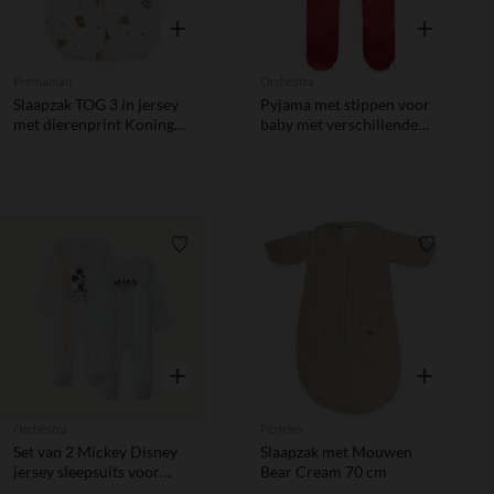
Snel overzicht
Snel overzic
Prémaman
Orchestra
Slaapzak TOG 3 in jersey
Pyjama met stippen voor
met dierenprint Koning
baby met verschillende
van het Woud ecru
openingen volgens leeftijd
Verlanglijstje.
Verlanglij
Snel overzicht
Snel overzic
Orchestra
Péricles
Set van 2 Mickey Disney
Slaapzak met Mouwen
jersey sleepsuits voor
Bear Cream 70 cm
baby jongens