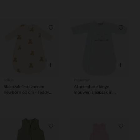
Verlanglijstje.
Verlanglij
Snel overzicht
Snel overzic
Jollein
Prémaman
Slaapzak 4-seizoenen
Afneembare lange
newborn 60 cm - Teddy
mouwen slaapzak in
Bear
popeline TOG 2.5
Verlanglijstje.
Verlanglij