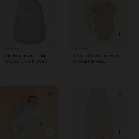
Verlanglijstje.
Verlanglij
Snel overzicht
Snel overzic
Prémaman
Orchestra
Zonder mouwen slaapzak
Set van 2 korte mouwen
TOG 2,5 - Tiny Flowers
rompertjes met
berenmotief voor
babyjongen
Verlanglijstje.
Verlanglij
Snel overzicht
Snel overzic