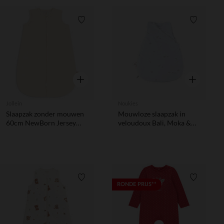
Verlanglijstje.
Verlanglij
Snel overzicht
Snel overzic
Jollein
Noukies
Slaapzak zonder mouwen
Mouwloze slaapzak in
60cm NewBorn Jersey
veloudoux Bali, Moka &
Paddes Twine Oatmeal
Snow TOG 2-3,5
Verlanglijstje.
Verlanglij
RONDE PRIJS**