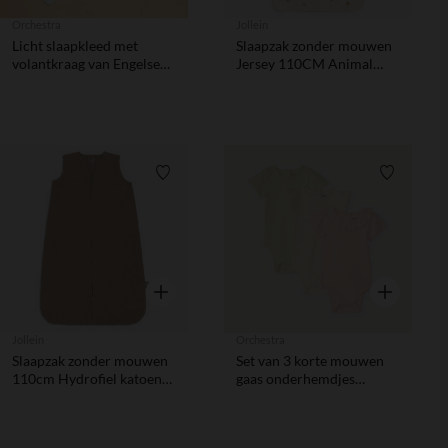
Orchestra
Jollein
Licht slaapkleed met
Slaapzak zonder mouwen
volantkraag van Engelse
Jersey 110CM Animal
borduur voor
Friends
meisjesbaby.
Verlanglijstje.
Verlanglij
Snel overzicht
Snel overzic
Jollein
Orchestra
Slaapzak zonder mouwen
Set van 3 korte mouwen
110cm Hydrofiel katoen
gaas onderhemdjes
Biscuit
meisjes