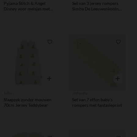
Pyjama Stitch & Angel
Set van 3 jersey rompers
Disney voor meisjes met
Simba De Leeuwenkoning
verschillende openingen
Disney voor babyjongens
volgens de leeftijd
Verlanglijstje.
Verlanglij
Snel overzicht
Snel overzic
Jollein
Orchestra
Slaapzak zonder mouwen
Set van 7 effen baby's
70cm Jersey Teddybear
rompers met fantasieprint