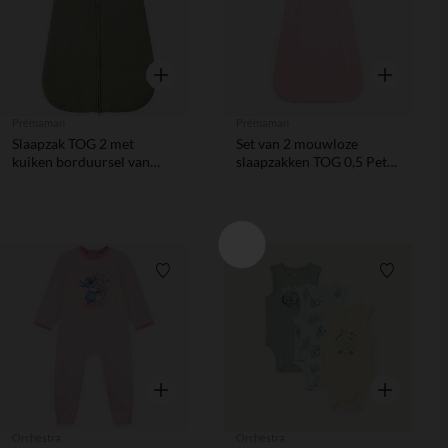
Snel overzicht
Snel overzic
Prémaman
Prémaman
Slaapzak TOG 2 met
Set van 2 mouwloze
kuiken borduursel van
slaapzakken TOG 0,5 Petit
katoen gaas
Cœur
Verlanglijstje.
Verlanglij
Snel overzicht
Snel overzic
Orchestra
Orchestra