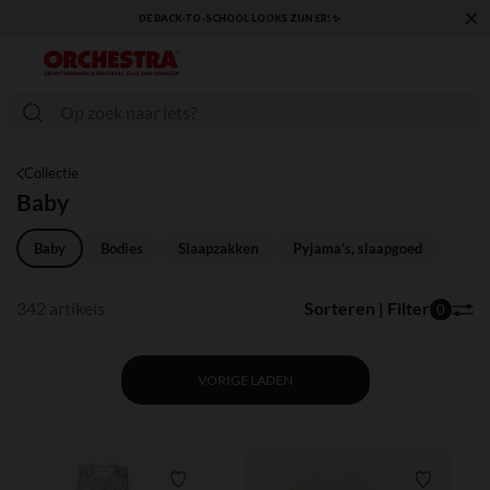
×
KLAAR VOOR DE TERUGKEER NAAR SCHOOL: ONTDEK ONZE ESSENTIALS ✏️🎒
Collectie
Baby
Baby
Bodies
Slaapzakken
Pyjama’s, slaapgoed
342 artikels
Sorteren | Filter
0
VORIGE LADEN