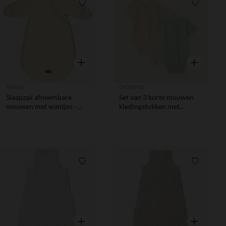
Verlanglijstje.
Verlanglij
Snel overzicht
Snel overzic
Nattou
Orchestra
Slaapzak afneembare
Set van 3 korte mouwen
mouwen met wantjes -
kledingstukken met
Teddy - Ecru - 60cm
ribbelstructuur voor
babyjongens
Verlanglijstje.
Verlanglij
Snel overzicht
Snel overzic