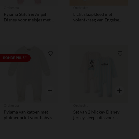
Orchestra
Orchestra
Pyjama Stitch & Angel
Licht slaapkleed met
Disney voor meisjes met
volantkraag van Engelse
verschillende openingen
borduur voor
volgens de leeftijd
meisjesbaby.
Verlanglijstje.
Verlanglij
RONDE PRIJS**
Snel overzicht
Snel overzic
Orchestra
Orchestra
Pyjama van katoen met
Set van 2 Mickey Disney
pluimenprint voor baby's
jersey sleepsuits voor
baby jongens