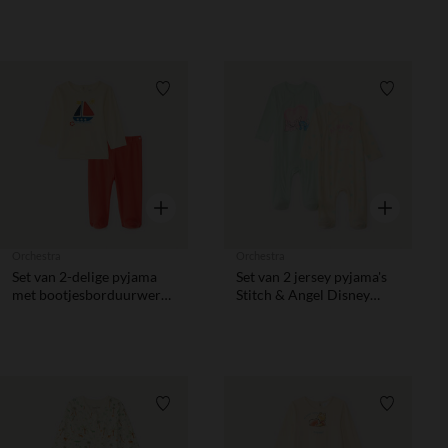
van een klein paard voor
babyjongens.
Verlanglijstje.
Verlanglij
Snel overzicht
Snel overzic
Orchestra
Orchestra
Set van 2-delige pyjama
Set van 2 jersey pyjama's
met bootjesborduurwerk
Stitch & Angel Disney
voor babyjongen (met
voor baby meisjes
verschillende afwerkingen
afhankelijk van de leeftijd)
Verlanglijstje.
Verlanglij