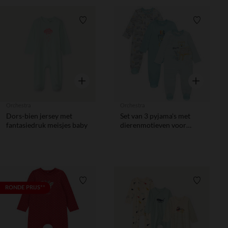
Verlanglijstje.
Verlanglij
Snel overzicht
Snel overzic
Orchestra
Orchestra
Dors-bien jersey met
Set van 3 pyjama's met
fantasiedruk meisjes baby
dierenmotieven voor
babyjongens met
verschillende openingen
afhankelijk van de leeftijd
Verlanglijstje.
Verlanglij
RONDE PRIJS**