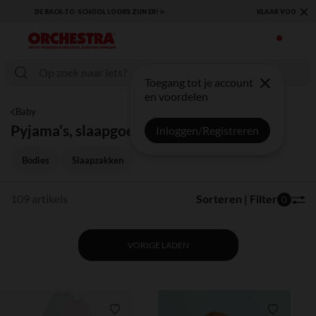
×
KLAAR VOOR DE TERUGKEER NAAR SCHOOL: ONTDEK ONZE ESSENTIALS ✏️🎒
Toegang tot je account
en voordelen
Baby
Pyjama’s, slaapgoed
Inloggen/Registreren
Bodies
Slaapzakken
109 artikels
Sorteren | Filter
0
VORIGE LADEN