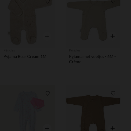
Verlanglijstje.
Verlanglij
Snel overzicht
Snel overzic
Péricles
Péricles
Pyjama Bear Cream 1M
Pyjama met voetjes - 6M -
Crème
Verlanglijstje.
Verlanglij
Snel overzicht
Snel overzic