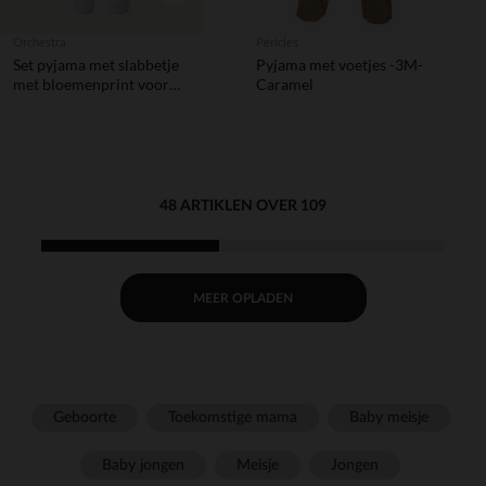
Orchestra
Péricles
Set pyjama met slabbetje
Pyjama met voetjes -3M-
met bloemenprint voor
Caramel
babymeisje en
verschillende sluitingen
volgens leeftijd
48 ARTIKLEN OVER 109
MEER OPLADEN
Geboorte
Toekomstige mama
Baby meisje
Baby jongen
Meisje
Jongen