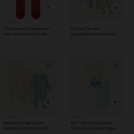
Snel overzicht
Snel overzic
Orchestra
Orchestra
Pyjama met stippen voor
Set van 3 jersey
baby met verschillende
slaapzakken met maritiem
openingen volgens leeftijd
print voor babyjongen
Verlanglijstje.
Verlanglij
Snel overzicht
Snel overzic
Orchestra
Orchestra
Set van 3 lange mouw
Set 2 pièces de pyjama
rompers met rits aan de
Stitch Disney pour bébé
voorkant met een motief
fille