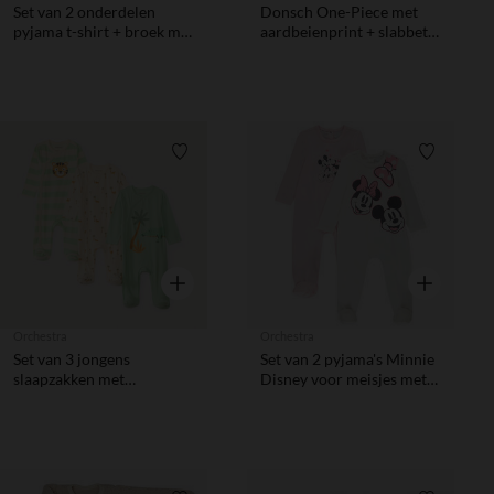
Set van 2 onderdelen
Donsch One-Piece met
pyjama t-shirt + broek met
aardbeienprint + slabbetje
ontbijtmotief voor baby
voor meisjesbaby's
meisjes, met verschillende
afwerkingen afhankelijk
van de leeftijd.
Verlanglijstje.
Verlanglij
Snel overzicht
Snel overzic
Orchestra
Orchestra
Set van 3 jongens
Set van 2 pyjama's Minnie
slaapzakken met
Disney voor meisjes met
savannepatroon, met
verschillende openingen
verschillende openingen
volgens de leeftijd
afhankelijk van de leeftijd.