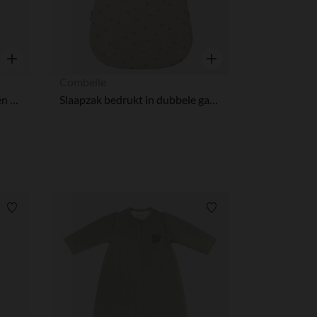
Snel overzicht
Snel overzicht
Combelle
Slaapzak afneembare mouwen met wantjes - Teddy - Ecru - 60cm
Slaapzak bedrukt in dubbele gaas TOG 2 Douce Hirondelle écru
Verlanglijstje.
Verlanglijstje.