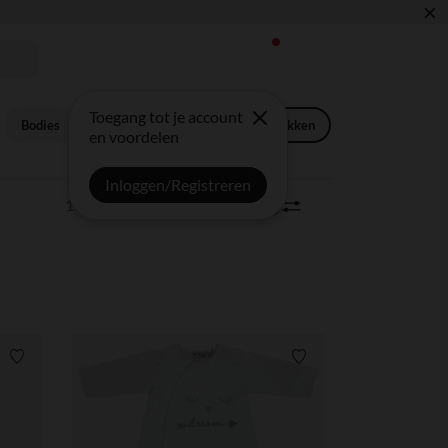
×
L: ONTDEK ONZE ESSENTIALS ✏️🎒
Toegang tot je account
Bodies
Pyjama’s, slaapgoed
Slaapzakken
en voordelen
Inloggen/Registreren
161 artikels
Sorteren | Filter
0
Verlanglijstje.
Verlanglijstje.