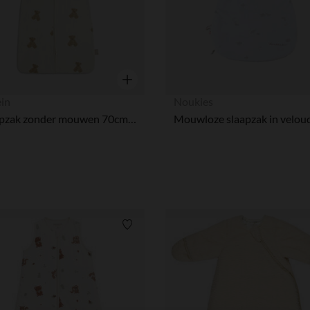
Snel overzicht
ein
Noukies
Slaapzak zonder mouwen 70cm Jersey Teddybear
Verlanglijstje.