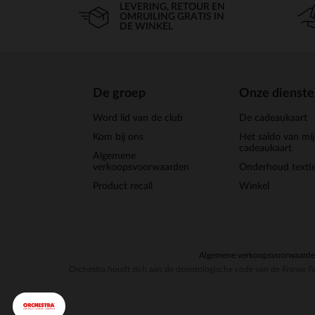
LEVERING, RETOUR EN
OMRUILING GRATIS IN
DE WINKEL
De groep
Onze dienst
Word lid van de club
De cadeaukaart
Kom bij ons
Het saldo van mi
cadeaukaart
Algemene
verkoopsvoorwaarden
Onderhoud textie
Product recall
Winkel
Algemene verkoopsvoorwaard
Orchestra houdt zich aan de deontologische code van de Franse Fe