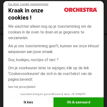
Ga door zonder toestemming
Kraak in onze
cookies !
Snel overzicht
We wachten alleen nog op je toestemming om de
maman
Nattou
cookies in de oven te doen en je gegevens te
Slaapzak TOG 3 in jersey met dierenprint Koning van het Woud ecru
verzamelen.
Als je ons toestemming geeft, kunnen we onze inhoud
aanpassen aan jouw smaak.
Dus, koekjes, nootjes of niet ?
Om je voorkeuren later te wijzigen, klik op de link
Verlanglijstje.
'Cookievoorkeuren' die zich in de voettekst van de
RONDE PRIJS**
pagina bevindt.
lees het privacybeleid
toerstemmingen gecertificeerd door
Ik kies
Ok ik aanvaard