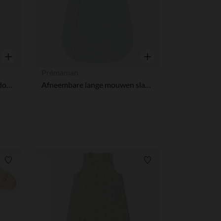
Snel overzicht
Snel overzicht
Prémaman
Mouwloze slaapzak in veloudoux Bali, Moka & Snow TOG 2-3,5
Afneembare lange mouwen slaapzak in popeline TOG 2.5
Verlanglijstje.
Verlanglijstje.