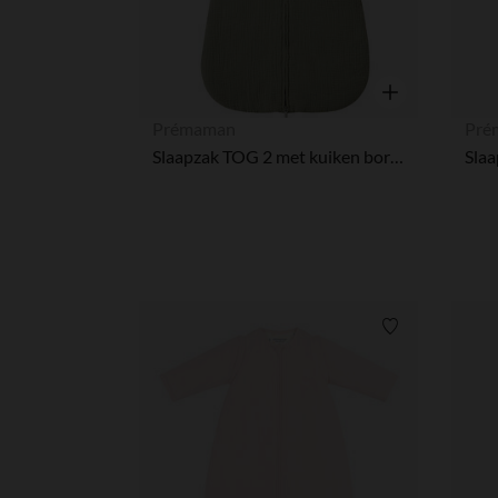
Snel overzicht
Prémaman
Pré
Slaapzak TOG 2 met kuiken borduursel van katoen gaas
Verlanglijstje.