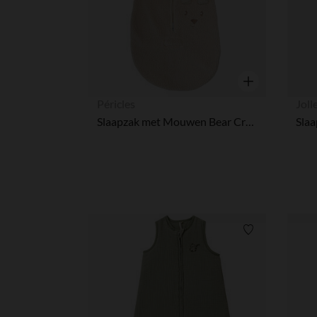
Snel overzicht
Péricles
Joll
Slaapzak met Mouwen Bear Cream 70 cm
Verlanglijstje.