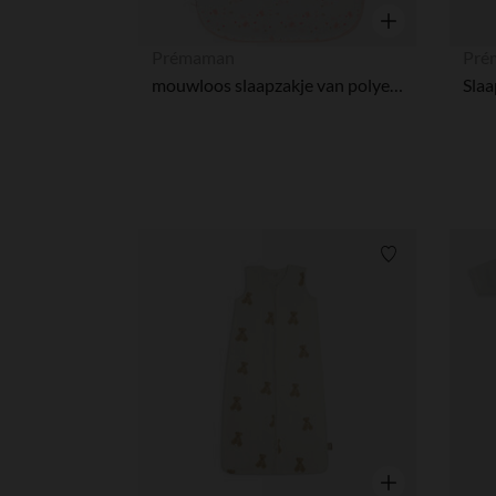
Snel overzicht
Prémaman
Pré
mouwloos slaapzakje van polyester met katoenen voering TOG 3
Verlanglijstje.