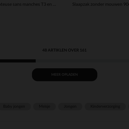
Gigoteuse sans manches T3 en velours côtelé TOG 3.5 vert
48 ARTIKLEN OVER 161
MEER OPLADEN
Baby jongen
Meisje
Jongen
Kinderverzorging