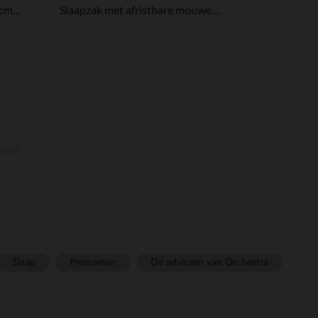
Slaapzak zonder mouwen 90cm Hydrofiel katoen Biscuit
Slaapzak met afristbare mouwen 90cm Teddybear
Slaap
Prémaman
De adviezen van Orchestra