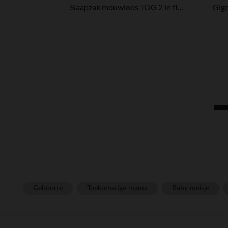
Slaapzak mouwloos TOG 2 in fluweel La Vie à la Ferme groen
Geboorte
Toekomstige mama
Baby meisje