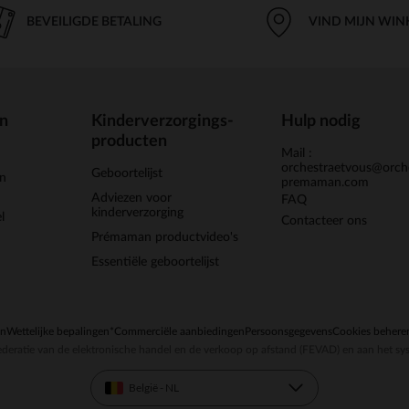
BEVEILIGDE BETALING
VIND MIJN WIN
en
Kinderverzorgings-
Hulp nodig
producten
Mail :
orchestraetvous@orch
Geboortelijst
jn
premaman.com
Adviezen voor
FAQ
kinderverzorging
l
Contacteer ons
Prémaman productvideo's
Essentiële geboortelijst
en
Wettelijke bepalingen
*Commerciële aanbiedingen
Persoonsgegevens
Cookies behere
deratie van de elektronische handel en de verkoop op afstand (FEVAD) en aan het sy
België - NL