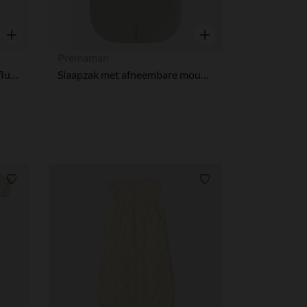
r wens aan te passen en te beheren, en zorgt ervoor dat aan de
Snel overzicht
Snel overzicht
Prémaman
Slaapzak zonder mouwen in fluweel TOG 3.5
Slaapzak met afneembare mouwen van geribd fluweel TOG 3,5 met geborduurd eekhoornmotief groen
Verlanglijstje.
Verlanglijstje.