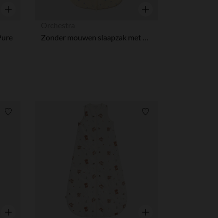
Snel overzicht
Snel overzicht
Orchestra
Pure
Zonder mouwen slaapzak met vlinderprint TOG 3 voor meisjesbaby's
Verlanglijstje.
Verlanglijstje.