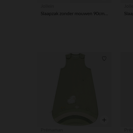
Snel overzicht
Jollein
Joll
Slaapzak zonder mouwen 90cm Jersey Teddybear
Verlanglijstje.
Snel overzicht
Prémaman
Pré