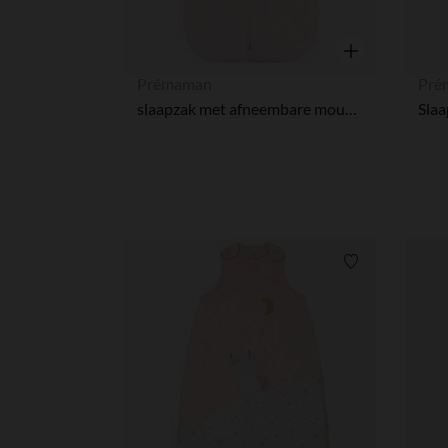
Snel overzicht
Prémaman
Pré
slaapzak met afneembare mouwen in geribd fluweel TOG 3,5 met geborduurd hertenmotief roos
Verlanglijstje.