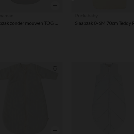
Snel overzicht
maman
Puckababy
Slaapzak zonder mouwen TOG 3 in fluweel Little Deer écru
Slaapzak 0-6M 70cm Teddy 
Verlanglijstje.