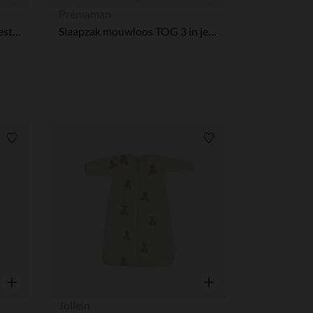
Snel overzicht
Snel overzicht
Prémaman
mouwloze slaapzak van polyester met katoenen voering TOG 3/3,5
Slaapzak mouwloos TOG 3 in jersey met dierenprint uit collectie Roi des Forêts écru
Verlanglijstje.
Verlanglijstje.
Snel overzicht
Snel overzicht
Jollein