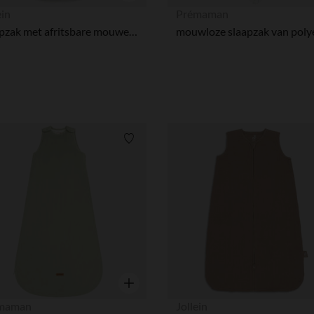
Snel overzicht
ein
Prémaman
Slaapzak met afritsbare mouwen 70cm 4 seizoenen Rib Ivory
Verlanglijstje.
Snel overzicht
maman
Jollein