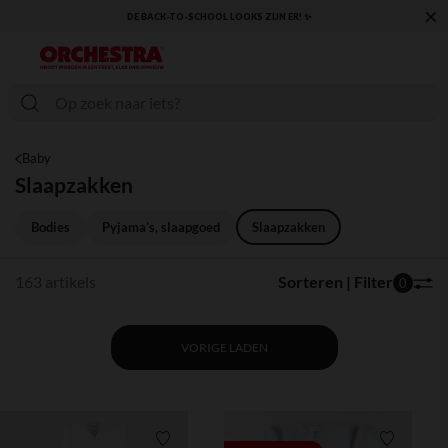
×
KLAAR VOOR DE TERUGKEER NAAR SCHOOL: ONTDEK ONZE ESSENTIALS ✏️🎒
Baby
Slaapzakken
Bodies
Pyjama’s, slaapgoed
Slaapzakken
163 artikels
Sorteren | Filter
0
VORIGE LADEN