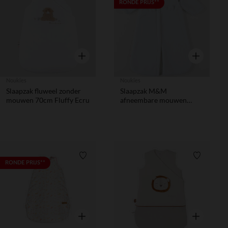
Verlanglijstje.
Verlanglij
RONDE PRIJS**
Snel overzicht
Snel overzic
Noukies
Noukies
Slaapzak fluweel zonder
Slaapzak M&M
mouwen 70cm Fluffy Ecru
afneembare mouwen
70cm Ecru
Verlanglijstje.
Verlanglij
RONDE PRIJS**
Snel overzicht
Snel overzic