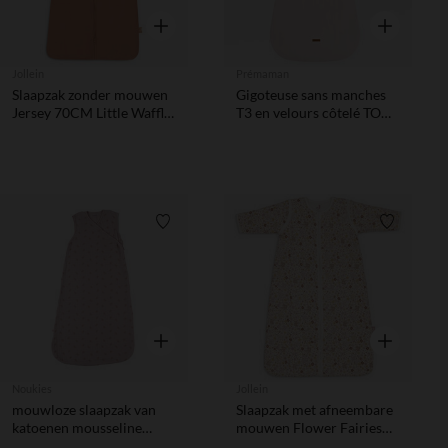
Snel overzicht
Snel overzic
Jollein
Prémaman
Slaapzak zonder mouwen
Gigoteuse sans manches
Jersey 70CM Little Waffle
T3 en velours côtelé TOG
Light Terra
3.5 rose
Verlanglijstje.
Verlanglij
Snel overzicht
Snel overzic
Noukies
Jollein
mouwloze slaapzak van
Slaapzak met afneembare
katoenen mousseline
mouwen Flower Fairies
Popsie, Gigi & Louli
110 cm