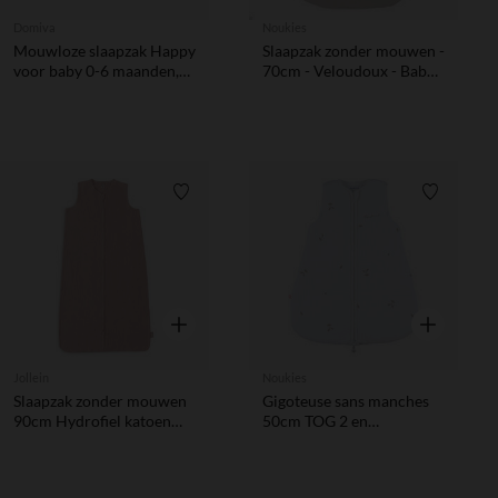
Domiva
Noukies
Mouwloze slaapzak Happy
Slaapzak zonder mouwen -
voor baby 0-6 maanden,
70cm - Veloudoux - Babou
TOG 3 katoenjersey
- Ecru/Lichtgrijs
Verlanglijstje.
Verlanglij
Snel overzicht
Snel overzic
Jollein
Noukies
Slaapzak zonder mouwen
Gigoteuse sans manches
90cm Hydrofiel katoen
50cm TOG 2 en
Wild Rose
mousseline brodée blanc