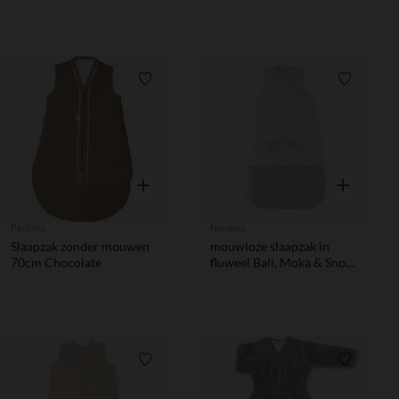
Verlanglijstje.
Verlanglij
Snel overzicht
Snel overzic
Péricles
Noukies
Slaapzak zonder mouwen
mouwloze slaapzak in
70cm Chocolate
fluweel Bali, Moka & Snow
TOG 2-3,05
Verlanglijstje.
Verlanglij