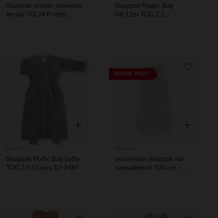
Slaapzak zonder mouwen
Slaapzak Magic Bag
Jersey 70CM Pretty
04/12m TOG 2,5
Picnic
afritsbare mouwen
Natural
Verlanglijstje.
Verlanglij
RONDE PRIJS**
Snel overzicht
Snel overzic
Bemini
Noukies
Slaapzak Mafic Bag Softy
mouwloze slaapzak van
TOG 2,5 Grizou 12-24M
namaakbont 100 cm –
Greige