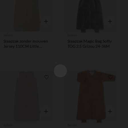
Snel overzicht
Snel overzic
Jollein
Bemini
Slaapzak zonder mouwen
Slaapzak Magic Bag Softy
Jersey 110CM Little
TOG 2,5 Grizou 24-36M
Waffle Sand
Verlanglijstje.
Verlanglij
Snel overzicht
Snel overzic
Jollein
Bemini