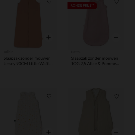
Verlanglijstje.
Verlanglij
RONDE PRIJS**
Snel overzicht
Snel overzic
Jollein
Nattou
Slaapzak zonder mouwen
Slaapzak zonder mouwen
Jersey 90CM Little Waffle
TOG 2,5 Alice & Pomme
Terra
poederroze
Verlanglijstje.
Verlanglij
Snel overzicht
Snel overzic