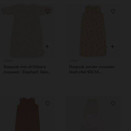
Verlanglijstje.
Verlanglij
Snel overzicht
Snel overzic
Jollein
Jollein
Slaapzak met afritsbare
Slaapzak zonder mouwen
mouwen - Elephant Tales -
Hydrofiel 90CM
70 cm
Kangaroots
Verlanglijstje.
Verlanglij