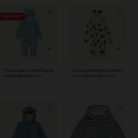
Verlanglijstje.
Verlanglij
BEST PRICE*
Snel overzicht
Snel overzic
Orchestra
Orchestra
Pilotenpak in effen sherpa
pilotenpak Mickey Disney
met berenoren voor
voor babyjongen met
babyjongens
verschillende afwerkingen
volgens leeftijd
Verlanglijstje.
Verlanglij