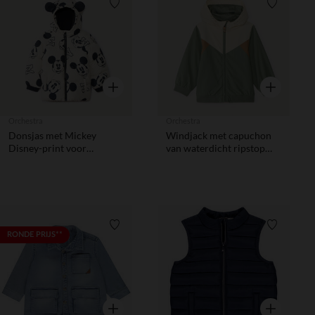
Verlanglijstje.
Verlanglij
Snel overzicht
Snel overzic
Orchestra
Orchestra
Donsjas met Mickey
Windjack met capuchon
Disney-print voor
van waterdicht ripstop
babyjongens
voor babyjongen
Verlanglijstje.
Verlanglij
RONDE PRIJS**
Snel overzicht
Snel overzic