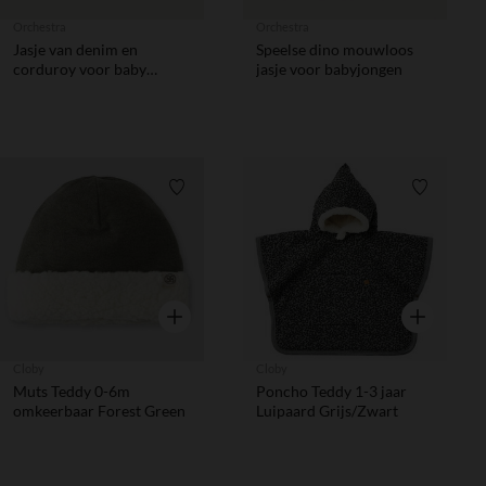
Orchestra
Orchestra
Jasje van denim en
Speelse dino mouwloos
corduroy voor baby
jasje voor babyjongen
jongen
Verlanglijstje.
Verlanglij
Snel overzicht
Snel overzic
Cloby
Cloby
Muts Teddy 0-6m
Poncho Teddy 1-3 jaar
omkeerbaar Forest Green
Luipaard Grijs/Zwart