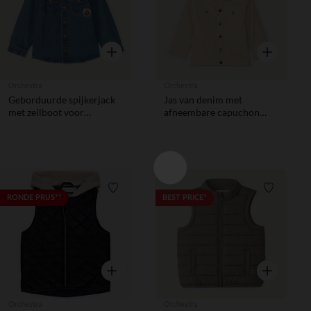
Snel overzicht
Snel overzic
Orchestra
Orchestra
Geborduurde spijkerjack
Jas van denim met
met zeilboot voor
afneembare capuchon
babyjongen
voor babyjongen
Verlanglijstje.
Verlanglij
RONDE PRIJS**
BEST PRICE*
Snel overzicht
Snel overzic
Orchestra
Orchestra