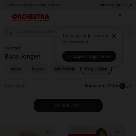
×
KLAAR VOOR DE TERUGKEER NAAR SCHOOL: ONTDEK ONZE ESSENTIALS ✏️🎒
Toegang tot je account
en voordelen
Mantels
Baby Jongen
Inloggen/Registreren
Meisje
Jongen
Baby Meisje
Baby Jongen
52 artikels
Sorteren | Filter
0
VORIGE LADEN