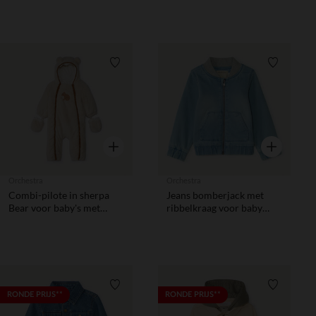
Verlanglijstje.
Verlanglij
Snel overzicht
Snel overzic
Orchestra
Orchestra
Combi-pilote in sherpa
Jeans bomberjack met
Bear voor baby's met
ribbelkraag voor baby
verschillende afwerkingen
jongen
afhankelijk van de leeftijd.
Verlanglijstje.
Verlanglij
RONDE PRIJS**
RONDE PRIJS**