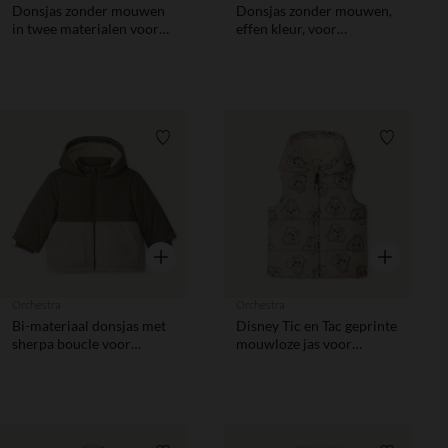
Donsjas zonder mouwen
Donsjas zonder mouwen,
in twee materialen voor
effen kleur, voor
jongen
babyjongens
Verlanglijstje.
Verlanglij
Snel overzicht
Snel overzic
Orchestra
Orchestra
Bi-materiaal donsjas met
Disney Tic en Tac geprinte
sherpa boucle voor
mouwloze jas voor
babyjongens
babyjongen