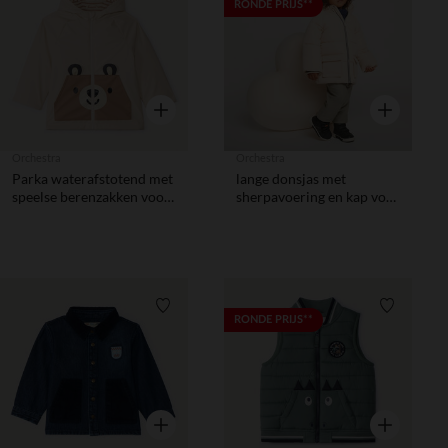
Verlanglijstje.
Verlanglij
RONDE PRIJS**
Snel overzicht
Snel overzic
Orchestra
Orchestra
Parka waterafstotend met
lange donsjas met
speelse berenzakken voor
sherpavoering en kap voor
baby jongen
babyjongens
Verlanglijstje.
Verlanglij
RONDE PRIJS**
Snel overzicht
Snel overzic