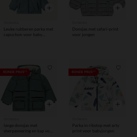
Snel overzicht
Snel overzic
Orchestra
Orchestra
Leuke rubberen parka met
Donsjas met safari-print
capuchon voor baby
voor jongen
jongens
Verlanglijstje.
Verlanglij
RONDE PRIJS**
RONDE PRIJS**
Snel overzicht
Snel overzic
Orchestra
Orchestra
lange donsjas met
Parka in ribstop met arty
sherpavoering en kap voor
print voor babyjongen
babyjongens