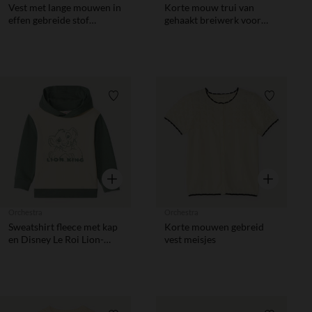
Vest met lange mouwen in
Korte mouw trui van
effen gebreide stof
gehaakt breiwerk voor
meisjes
babymeisjes
Verlanglijstje.
Verlanglij
Snel overzicht
Snel overzic
Orchestra
Orchestra
Sweatshirt fleece met kap
Korte mouwen gebreid
en Disney Le Roi Lion-
vest meisjes
print jongens