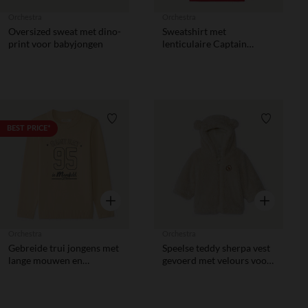
Orchestra
Orchestra
Oversized sweat met dino-
Sweatshirt met
print voor babyjongen
lenticulaire Captain
America Marvel print
jongens
Verlanglijstje.
Verlanglij
BEST PRICE*
Snel overzicht
Snel overzic
Orchestra
Orchestra
Gebreide trui jongens met
Speelse teddy sherpa vest
lange mouwen en
gevoerd met velours voor
fantasieprint
baby's