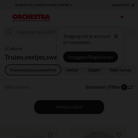
×
KLAAR VOOR DE TERUGKEER NAAR SCHOOL: ONTDEK ONZE ESSENTIALS ✏️🎒
Toegang tot je account
en voordelen
Collectie
Truien,vestjes,sweatshirts
Inloggen/Registreren
Truien,vestjes,sweatshirts
meisje
jongen
baby meisje
684 artikels
Sorteren | Filter
0
VORIGE LADEN