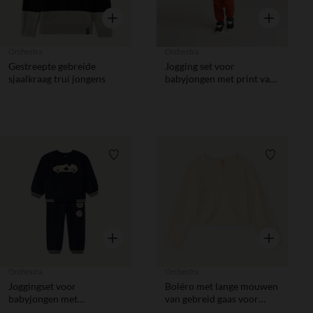
Snel overzicht
Snel overzic
Orchestra
Orchestra
Gestreepte gebreide
Jogging set voor
sjaalkraag trui jongens
babyjongen met print van
Flash McQueen en Martin
Disney Pixar
Verlanglijstje.
Verlanglij
Snel overzicht
Snel overzic
Orchestra
Orchestra
Joggingset voor
Boléro met lange mouwen
babyjongen met
van gebreid gaas voor
geborduurde badstof auto
meisjesbaby's