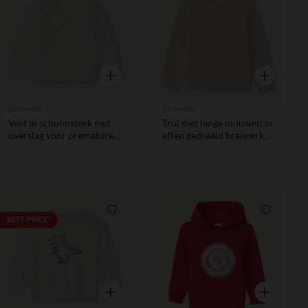
Verlanglijstje.
Verlanglij
Snel overzicht
Snel overzic
Orchestra
Orchestra
Vest in schuimsteek met
Trui met lange mouwen in
overslag voor premature
effen gedraaid breiwerk
baby’s
jongens
Verlanglijstje.
Verlanglij
BEST PRICE*
Snel overzicht
Snel overzic