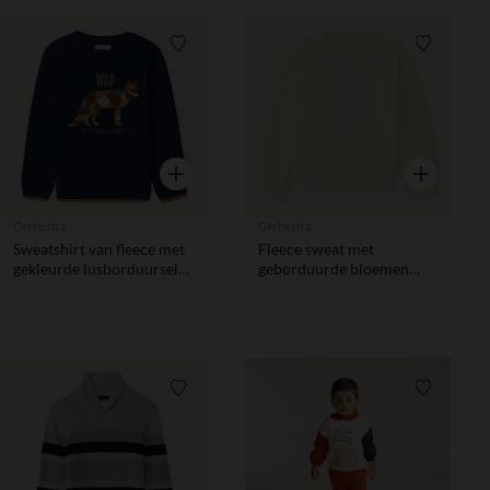
Verlanglijstje.
Verlanglij
Snel overzicht
Snel overzic
Orchestra
Orchestra
Sweatshirt van fleece met
Fleece sweat met
gekleurde lusborduursels
geborduurde bloemen
jongens
meisjes
Verlanglijstje.
Verlanglij