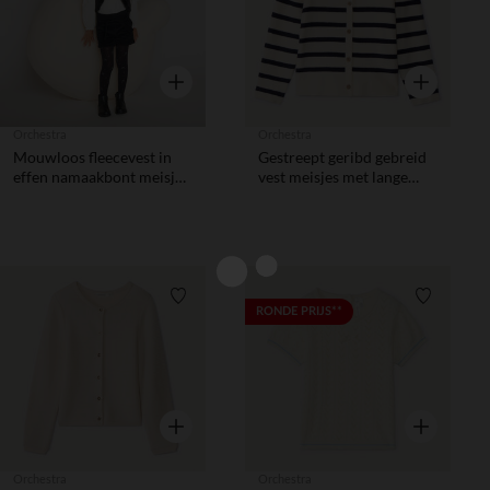
Snel overzicht
Snel overzic
Orchestra
Orchestra
Mouwloos fleecevest in
Gestreept geribd gebreid
effen namaakbont meisjes
vest meisjes met lange
zwart
mouwen
Verlanglijstje.
Verlanglij
RONDE PRIJS**
Snel overzicht
Snel overzic
Orchestra
Orchestra