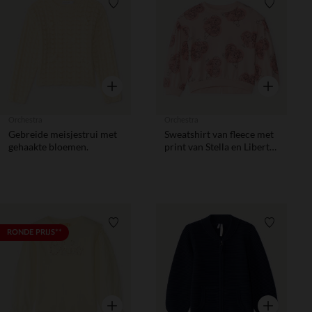
Verlanglijstje.
Verlanglij
Snel overzicht
Snel overzic
Orchestra
Orchestra
Gebreide meisjestrui met
Sweatshirt van fleece met
gehaakte bloemen.
print van Stella en Libert
van de Paw Patrol meisjes.
Verlanglijstje.
Verlanglij
RONDE PRIJS**
Snel overzicht
Snel overzic