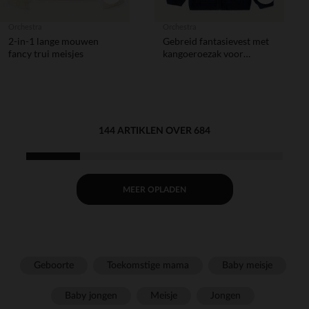
Orchestra
Orchestra
2-in-1 lange mouwen
Gebreid fantasievest met
fancy trui meisjes
kangoeroezak voor
babyjongens
144 ARTIKLEN OVER 684
MEER OPLADEN
Geboorte
Toekomstige mama
Baby meisje
Baby jongen
Meisje
Jongen